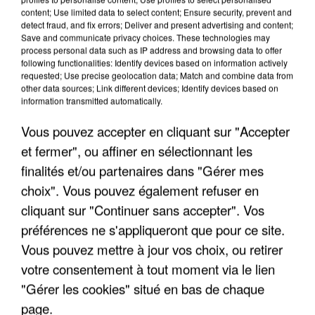
content; Use limited data to select content; Ensure security, prevent and
detect fraud, and fix errors; Deliver and present advertising and content;
Save and communicate privacy choices. These technologies may
process personal data such as IP address and browsing data to offer
following functionalities: Identify devices based on information actively
requested; Use precise geolocation data; Match and combine data from
other data sources; Link different devices; Identify devices based on
information transmitted automatically.
Vous pouvez accepter en cliquant sur "Accepter
et fermer", ou affiner en sélectionnant les
finalités et/ou partenaires dans "Gérer mes
7 août 2026
choix". Vous pouvez également refuser en
Les données de 300 000 clients dérobées à
cliquant sur "Continuer sans accepter". Vos
Intermarché après une...
préférences ne s'appliqueront que pour ce site.
Les données bancaires ne seraient pas
Vous pouvez mettre à jour vos choix, ou retirer
concernées.
votre consentement à tout moment via le lien
"Gérer les cookies" situé en bas de chaque
page.