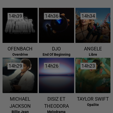
14h39
14h39
14h36
14h36
14h34
14h34
OFENBACH
DJO
ANGELE
Overdrive
End Of Beginning
Libre
14h29
14h29
14h26
14h26
14h23
14h23
MICHAEL
DISIZ ET
TAYLOR SWIFT
Opalite
JACKSON
THEODORA
Billie Jean
Melodrama