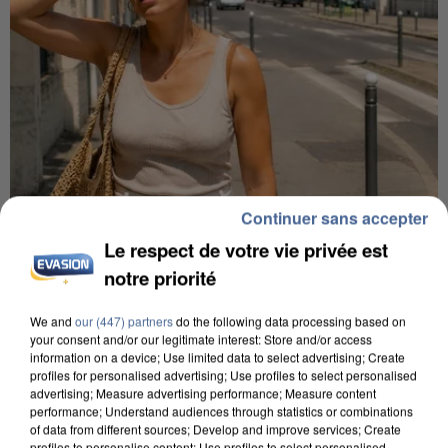
Continuer sans accepter
9h00
Le respect de votre vie privée est
Une nouvelle canicule va faire chauffer la France
notre priorité
cette semaine
22 départements sont placés en vigilance orange
We and
our (447) partners
do the following data processing based on
your consent and/or our legitimate interest: Store and/or access
dès ce lundi 10 août 2026.
information on a device; Use limited data to select advertising; Create
profiles for personalised advertising; Use profiles to select personalised
advertising; Measure advertising performance; Measure content
performance; Understand audiences through statistics or combinations
of data from different sources; Develop and improve services; Create
profiles to personalise content; Use profiles to select personalised