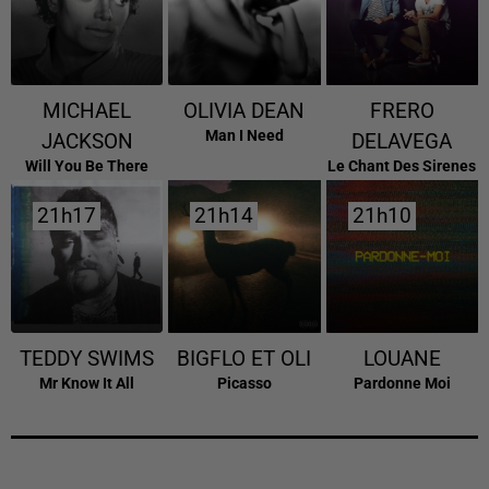
MICHAEL
OLIVIA DEAN
FRERO
Man I Need
JACKSON
DELAVEGA
Will You Be There
Le Chant Des Sirenes
21h17
21h17
21h14
21h14
21h10
21h10
TEDDY SWIMS
BIGFLO ET OLI
LOUANE
Mr Know It All
Picasso
Pardonne Moi