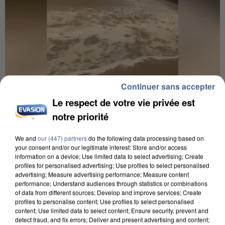
Continuer sans accepter
Le respect de votre vie privée est
7h56
notre priorité
Une touriste de l’Oise emportée par une coulée de
boue en Haute-Savoie
We and
our (447) partners
do the following data processing based on
Son corps a été retrouvé à cinq kilomètres de là.
your consent and/or our legitimate interest: Store and/or access
information on a device; Use limited data to select advertising; Create
profiles for personalised advertising; Use profiles to select personalised
advertising; Measure advertising performance; Measure content
performance; Understand audiences through statistics or combinations
of data from different sources; Develop and improve services; Create
profiles to personalise content; Use profiles to select personalised
content; Use limited data to select content; Ensure security, prevent and
detect fraud, and fix errors; Deliver and present advertising and content;