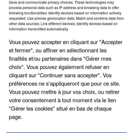
Save and communicate privacy choices. These technologies may
process personal data such as IP address and browsing data to offer
following functionalities: Identify devices based on information actively
requested; Use precise geolocation data; Match and combine data from
other data sources; Link different devices; Identify devices based on
information transmitted automatically.
Vous pouvez accepter en cliquant sur "Accepter
et fermer", ou affiner en sélectionnant les
finalités et/ou partenaires dans "Gérer mes
5 août 2026
choix". Vous pouvez également refuser en
L’un des fondateurs supposés de la DZ Mafia
interpellé en Algérie
cliquant sur "Continuer sans accepter". Vos
Il est soupçonné d'y avoir mené ses opérations en
préférences ne s'appliqueront que pour ce site.
France.
Vous pouvez mettre à jour vos choix, ou retirer
votre consentement à tout moment via le lien
"Gérer les cookies" situé en bas de chaque
page.