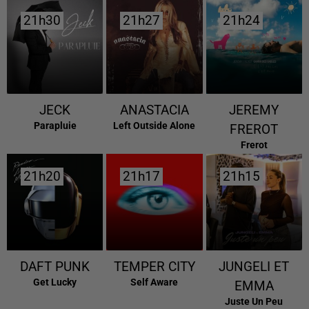
21h30
21h30
21h27
21h27
21h24
21h24
JECK
ANASTACIA
JEREMY
Parapluie
Left Outside Alone
FREROT
Frerot
21h20
21h20
21h17
21h17
21h15
21h15
DAFT PUNK
TEMPER CITY
JUNGELI ET
Get Lucky
Self Aware
EMMA
Juste Un Peu