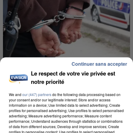
Continuer sans accepter
7 août 2026
Le respect de votre vie privée est
Un second cadre de la DZ Mafia interpellé en
notre priorité
Algérie
Un cofondateur du réseau avait été interpellé
We and
our (447) partners
do the following data processing based on
your consent and/or our legitimate interest: Store and/or access
quelques jours plus tôt.
information on a device; Use limited data to select advertising; Create
profiles for personalised advertising; Use profiles to select personalised
advertising; Measure advertising performance; Measure content
performance; Understand audiences through statistics or combinations
of data from different sources; Develop and improve services; Create
profiles to personalise content; Use profiles to select personalised