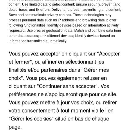
content; Use limited data to select content; Ensure security, prevent and
detect fraud, and fix errors; Deliver and present advertising and content;
Save and communicate privacy choices. These technologies may
process personal data such as IP address and browsing data to offer
following functionalities: Identify devices based on information actively
requested; Use precise geolocation data; Match and combine data from
other data sources; Link different devices; Identify devices based on
information transmitted automatically.
Vous pouvez accepter en cliquant sur "Accepter
et fermer", ou affiner en sélectionnant les
finalités et/ou partenaires dans "Gérer mes
6 août 2026
choix". Vous pouvez également refuser en
Gabriel Attal et Raphaël Glucksmann visés par des
cliquant sur "Continuer sans accepter". Vos
ingérences...
préférences ne s'appliqueront que pour ce site.
Sollicité, Sébastien Lecornu annonce un "travail
Vous pouvez mettre à jour vos choix, ou retirer
commun" avec les partis à la rentrée.
votre consentement à tout moment via le lien
"Gérer les cookies" situé en bas de chaque
page.