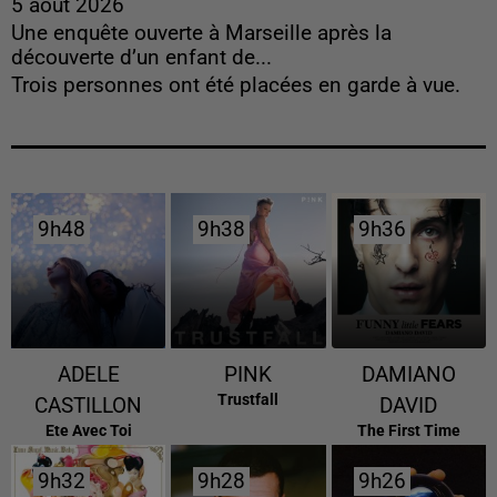
5 août 2026
Une enquête ouverte à Marseille après la
découverte d’un enfant de...
Trois personnes ont été placées en garde à vue.
9h48
9h48
9h38
9h38
9h36
9h36
ADELE
PINK
DAMIANO
Trustfall
CASTILLON
DAVID
Ete Avec Toi
The First Time
9h32
9h32
9h28
9h28
9h26
9h26