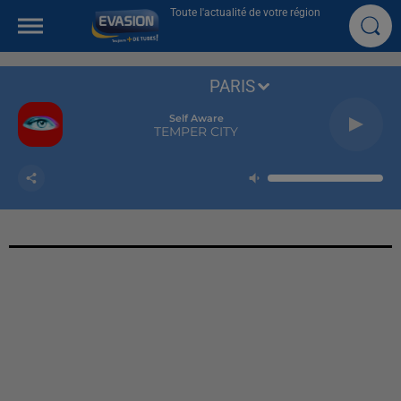
Toute l'actualité de votre région
PARIS
Self Aware
TEMPER CITY