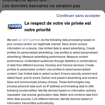
Intermarché après une...
Les données bancaires ne seraient pas
concernées.
Continuer sans accepter
Le respect de votre vie privée est
notre priorité
We and
our (447) partners
do the following data processing based on
your consent and/or our legitimate interest: Store and/or access
information on a device; Use limited data to select advertising; Create
profiles for personalised advertising; Use profiles to select personalised
advertising; Measure advertising performance; Measure content
performance; Understand audiences through statistics or combinations
of data from different sources; Develop and improve services; Create
profiles to personalise content; Use profiles to select personalised
content; Use limited data to select content; Ensure security, prevent and
detect fraud, and fix errors; Deliver and present advertising and content;
Save and communicate privacy choices. These technologies may
process personal data such as IP address and browsing data to offer
following functionalities: Identify devices based on information actively
requested; Use precise geolocation data; Match and combine data from
7 août 2026
other data sources; Link different devices; Identify devices based on
information transmitted automatically.
Un second cadre de la DZ Mafia interpellé en