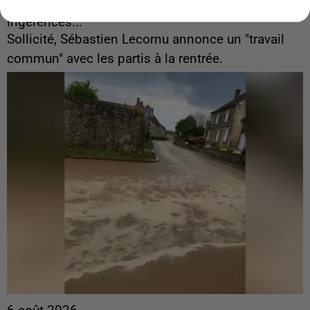
Gabriel Attal et Raphaël Glucksmann visés par des
ingérences...
Sollicité, Sébastien Lecornu annonce un "travail
commun" avec les partis à la rentrée.