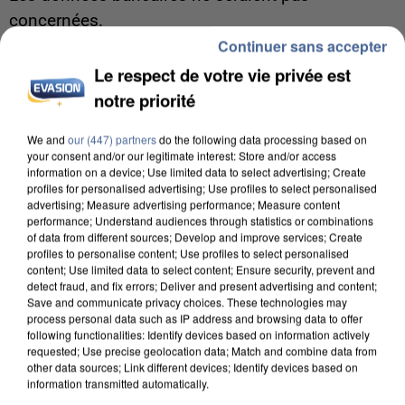
concernées.
Continuer sans accepter
Le respect de votre vie privée est
notre priorité
We and
our (447) partners
do the following data processing based on
your consent and/or our legitimate interest: Store and/or access
information on a device; Use limited data to select advertising; Create
profiles for personalised advertising; Use profiles to select personalised
advertising; Measure advertising performance; Measure content
performance; Understand audiences through statistics or combinations
of data from different sources; Develop and improve services; Create
profiles to personalise content; Use profiles to select personalised
content; Use limited data to select content; Ensure security, prevent and
detect fraud, and fix errors; Deliver and present advertising and content;
Save and communicate privacy choices. These technologies may
process personal data such as IP address and browsing data to offer
following functionalities: Identify devices based on information actively
7 août 2026
requested; Use precise geolocation data; Match and combine data from
other data sources; Link different devices; Identify devices based on
Un second cadre de la DZ Mafia interpellé en
information transmitted automatically.
Algérie