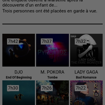
Une enquête ouverte à Marseille après la
découverte d’un enfant de...
Trois personnes ont été placées en garde à vue.
7h42
7h42
7h37
7h37
7h32
7h32
DJO
M. POKORA
LADY GAGA
End Of Beginning
Tombe
Bad Romance
7h30
7h30
7h26
7h26
7h22
7h22