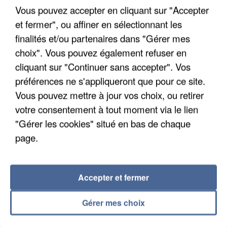
Un cofondateur du réseau avait été interpellé
Vous pouvez accepter en cliquant sur "Accepter
quelques jours plus tôt.
et fermer", ou affiner en sélectionnant les
finalités et/ou partenaires dans "Gérer mes
choix". Vous pouvez également refuser en
cliquant sur "Continuer sans accepter". Vos
préférences ne s'appliqueront que pour ce site.
Vous pouvez mettre à jour vos choix, ou retirer
votre consentement à tout moment via le lien
"Gérer les cookies" situé en bas de chaque
page.
Accepter et fermer
Gérer mes choix
6 août 2026
Gabriel Attal et Raphaël Glucksmann visés par des