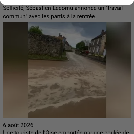
ingérences...
Sollicité, Sébastien Lecornu annonce un "travail
commun" avec les partis à la rentrée.
6 août 2026
Une touriste de l’Oise emportée par une coulée de