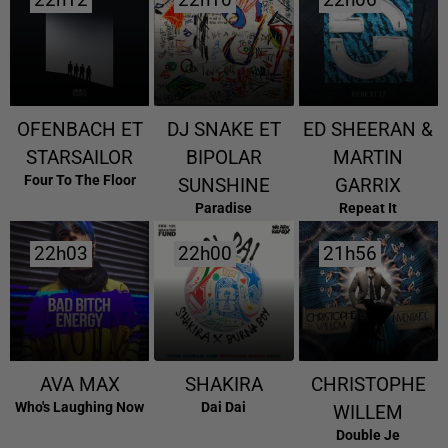
22h12
22h12
22h10
22h10
22h06
22h06
OFENBACH ET
DJ SNAKE ET
ED SHEERAN &
STARSAILOR
BIPOLAR
MARTIN
Four To The Floor
SUNSHINE
GARRIX
Paradise
Repeat It
22h03
22h03
22h00
22h00
21h56
21h56
AVA MAX
SHAKIRA
CHRISTOPHE
Who's Laughing Now
Dai Dai
WILLEM
Double Je