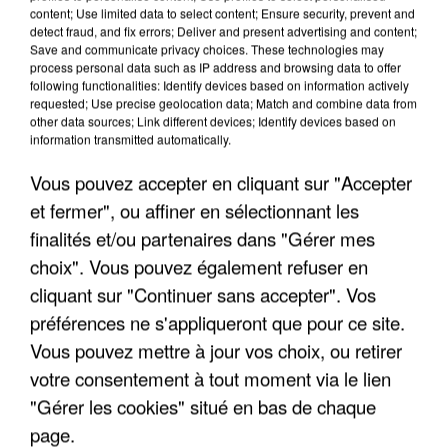
content; Use limited data to select content; Ensure security, prevent and
detect fraud, and fix errors; Deliver and present advertising and content;
Save and communicate privacy choices. These technologies may
process personal data such as IP address and browsing data to offer
following functionalities: Identify devices based on information actively
requested; Use precise geolocation data; Match and combine data from
other data sources; Link different devices; Identify devices based on
information transmitted automatically.
Vous pouvez accepter en cliquant sur "Accepter
et fermer", ou affiner en sélectionnant les
6 août 2026
finalités et/ou partenaires dans "Gérer mes
Gabriel Attal et Raphaël Glucksmann visés par des
choix". Vous pouvez également refuser en
ingérences...
cliquant sur "Continuer sans accepter". Vos
Sollicité, Sébastien Lecornu annonce un "travail
préférences ne s'appliqueront que pour ce site.
commun" avec les partis à la rentrée.
Vous pouvez mettre à jour vos choix, ou retirer
votre consentement à tout moment via le lien
"Gérer les cookies" situé en bas de chaque
page.