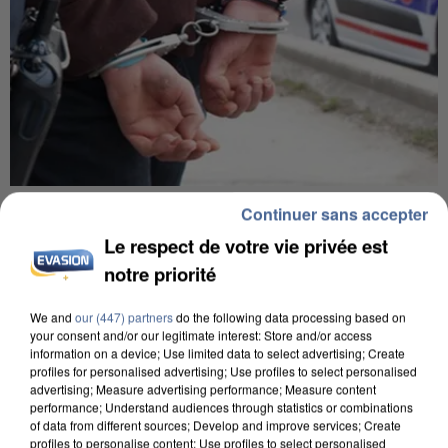
7 août 2026
Continuer sans accepter
Un second cadre de la DZ Mafia interpellé en
Le respect de votre vie privée est
Algérie
notre priorité
Un cofondateur du réseau avait été interpellé
quelques jours plus tôt.
We and
our (447) partners
do the following data processing based on
your consent and/or our legitimate interest: Store and/or access
information on a device; Use limited data to select advertising; Create
profiles for personalised advertising; Use profiles to select personalised
advertising; Measure advertising performance; Measure content
performance; Understand audiences through statistics or combinations
of data from different sources; Develop and improve services; Create
profiles to personalise content; Use profiles to select personalised