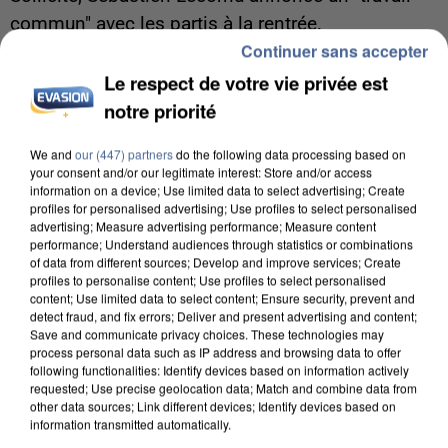
commun" avec les partis à la rentrée.
Continuer sans accepter
Le respect de votre vie privée est
notre priorité
We and
our (447) partners
do the following data processing based on
your consent and/or our legitimate interest: Store and/or access
information on a device; Use limited data to select advertising; Create
profiles for personalised advertising; Use profiles to select personalised
advertising; Measure advertising performance; Measure content
performance; Understand audiences through statistics or combinations
of data from different sources; Develop and improve services; Create
profiles to personalise content; Use profiles to select personalised
content; Use limited data to select content; Ensure security, prevent and
detect fraud, and fix errors; Deliver and present advertising and content;
Save and communicate privacy choices. These technologies may
process personal data such as IP address and browsing data to offer
following functionalities: Identify devices based on information actively
6 août 2026
requested; Use precise geolocation data; Match and combine data from
other data sources; Link different devices; Identify devices based on
Une touriste de l’Oise emportée par une coulée de
information transmitted automatically.
boue en Haute-Savoie