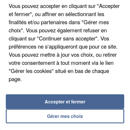
Son corps a été retrouvé à cinq kilomètres de là.
Vous pouvez accepter en cliquant sur "Accepter
et fermer", ou affiner en sélectionnant les
finalités et/ou partenaires dans "Gérer mes
choix". Vous pouvez également refuser en
cliquant sur "Continuer sans accepter". Vos
préférences ne s'appliqueront que pour ce site.
Vous pouvez mettre à jour vos choix, ou retirer
votre consentement à tout moment via le lien
"Gérer les cookies" situé en bas de chaque
page.
Accepter et fermer
5 août 2026
Gérer mes choix
L’un des fondateurs supposés de la DZ Mafia
interpellé en Algérie
Il est soupçonné d'y avoir mené ses opérations en