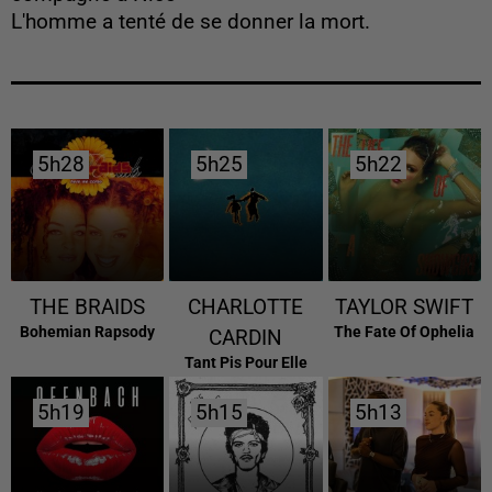
L'homme a tenté de se donner la mort.
5h28
5h28
5h25
5h25
5h22
5h22
THE BRAIDS
CHARLOTTE
TAYLOR SWIFT
Bohemian Rapsody
The Fate Of Ophelia
CARDIN
Tant Pis Pour Elle
5h19
5h19
5h15
5h15
5h13
5h13