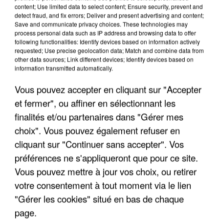
content; Use limited data to select content; Ensure security, prevent and
detect fraud, and fix errors; Deliver and present advertising and content;
Save and communicate privacy choices. These technologies may
process personal data such as IP address and browsing data to offer
following functionalities: Identify devices based on information actively
requested; Use precise geolocation data; Match and combine data from
other data sources; Link different devices; Identify devices based on
information transmitted automatically.
Vous pouvez accepter en cliquant sur "Accepter
et fermer", ou affiner en sélectionnant les
6 août 2026
finalités et/ou partenaires dans "Gérer mes
Gabriel Attal et Raphaël Glucksmann visés par des
choix". Vous pouvez également refuser en
ingérences...
cliquant sur "Continuer sans accepter". Vos
Sollicité, Sébastien Lecornu annonce un "travail
préférences ne s'appliqueront que pour ce site.
commun" avec les partis à la rentrée.
Vous pouvez mettre à jour vos choix, ou retirer
votre consentement à tout moment via le lien
"Gérer les cookies" situé en bas de chaque
page.