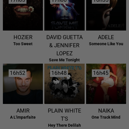
17h03
17h03
17h00
17h00
16h55
16h55
HOZIER
DAVID GUETTA
ADELE
Too Sweet
Someone Like You
& JENNIFER
LOPEZ
Save Me Tonight
16h52
16h52
16h48
16h48
16h45
16h45
AMIR
PLAIN WHITE
NAIKA
A L'imparfaite
One Track Mind
T'S
Hey There Delilah