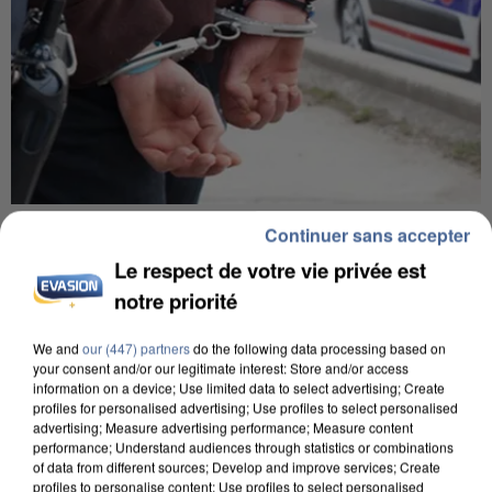
7 août 2026
Continuer sans accepter
Un second cadre de la DZ Mafia interpellé en
Le respect de votre vie privée est
Algérie
notre priorité
Un cofondateur du réseau avait été interpellé
quelques jours plus tôt.
We and
our (447) partners
do the following data processing based on
your consent and/or our legitimate interest: Store and/or access
information on a device; Use limited data to select advertising; Create
profiles for personalised advertising; Use profiles to select personalised
advertising; Measure advertising performance; Measure content
performance; Understand audiences through statistics or combinations
of data from different sources; Develop and improve services; Create
profiles to personalise content; Use profiles to select personalised