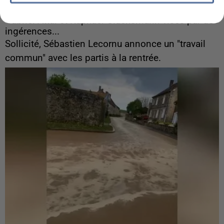
6 août 2026
Gabriel Attal et Raphaël Glucksmann visés par des
ingérences...
Sollicité, Sébastien Lecornu annonce un "travail
commun" avec les partis à la rentrée.