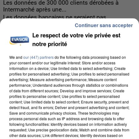
Les données de 300 000 clients dérobées à
Intermarché après une...
Les données bancaires ne seraient pas
Continuer sans accepter
concernées.
Le respect de votre vie privée est
notre priorité
We and
our (447) partners
do the following data processing based on
your consent and/or our legitimate interest: Store and/or access
information on a device; Use limited data to select advertising; Create
profiles for personalised advertising; Use profiles to select personalised
advertising; Measure advertising performance; Measure content
performance; Understand audiences through statistics or combinations
of data from different sources; Develop and improve services; Create
profiles to personalise content; Use profiles to select personalised
content; Use limited data to select content; Ensure security, prevent and
detect fraud, and fix errors; Deliver and present advertising and content;
Save and communicate privacy choices. These technologies may
process personal data such as IP address and browsing data to offer
following functionalities: Identify devices based on information actively
requested; Use precise geolocation data; Match and combine data from
other data sources; Link different devices; Identify devices based on
7 août 2026