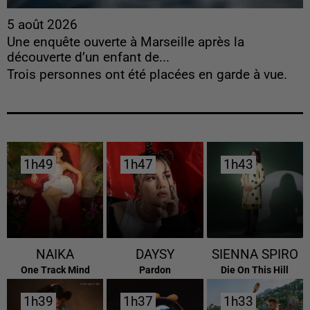
5 août 2026
Une enquête ouverte à Marseille après la
découverte d’un enfant de...
Trois personnes ont été placées en garde à vue.
1h49
1h49
1h47
1h47
1h43
1h43
NAIKA
DAYSY
SIENNA SPIRO
One Track Mind
Pardon
Die On This Hill
1h39
1h39
1h37
1h37
1h33
1h33