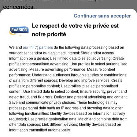
concernées.
Continuer sans accepter
Le respect de votre vie privée est
notre priorité
We and
our (447) partners
do the following data processing based on
your consent and/or our legitimate interest: Store and/or access
information on a device; Use limited data to select advertising; Create
profiles for personalised advertising; Use profiles to select personalised
advertising; Measure advertising performance; Measure content
performance; Understand audiences through statistics or combinations
of data from different sources; Develop and improve services; Create
profiles to personalise content; Use profiles to select personalised
content; Use limited data to select content; Ensure security, prevent and
detect fraud, and fix errors; Deliver and present advertising and content;
Save and communicate privacy choices. These technologies may
process personal data such as IP address and browsing data to offer
following functionalities: Identify devices based on information actively
7 août 2026
requested; Use precise geolocation data; Match and combine data from
other data sources; Link different devices; Identify devices based on
Un second cadre de la DZ Mafia interpellé en
information transmitted automatically.
Algérie