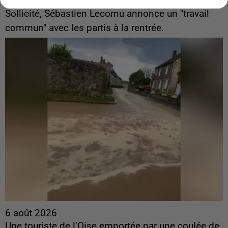
ingérences...
Sollicité, Sébastien Lecornu annonce un "travail
commun" avec les partis à la rentrée.
6 août 2026
Une touriste de l’Oise emportée par une coulée de