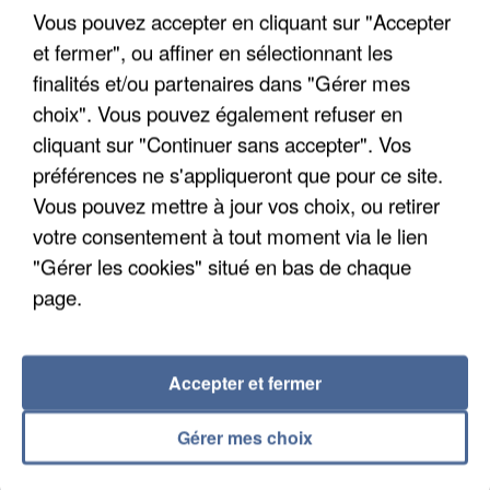
Un cofondateur du réseau avait été interpellé
Vous pouvez accepter en cliquant sur "Accepter
quelques jours plus tôt.
et fermer", ou affiner en sélectionnant les
finalités et/ou partenaires dans "Gérer mes
choix". Vous pouvez également refuser en
cliquant sur "Continuer sans accepter". Vos
préférences ne s'appliqueront que pour ce site.
Vous pouvez mettre à jour vos choix, ou retirer
votre consentement à tout moment via le lien
"Gérer les cookies" situé en bas de chaque
page.
Accepter et fermer
Gérer mes choix
6 août 2026
Gabriel Attal et Raphaël Glucksmann visés par des