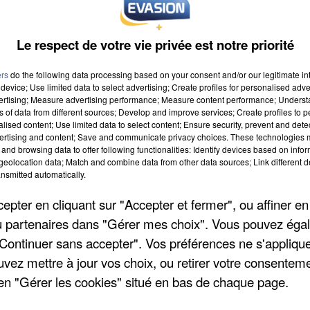
Le respect de votre vie privée est notre priorité
ers
do the following data processing based on your consent and/or our legitimate int
device; Use limited data to select advertising; Create profiles for personalised adver
vertising; Measure advertising performance; Measure content performance; Unders
ns of data from different sources; Develop and improve services; Create profiles to 
alised content; Use limited data to select content; Ensure security, prevent and detect
ertising and content; Save and communicate privacy choices. These technologies
and browsing data to offer following functionalities: Identify devices based on infor
eolocation data; Match and combine data from other data sources; Link different de
nsmitted automatically.
pter en cliquant sur "Accepter et fermer", ou affiner en
/ou partenaires dans "Gérer mes choix". Vous pouvez éga
"Continuer sans accepter". Vos préférences ne s'appliqu
uvez mettre à jour vos choix, ou retirer votre consenteme
en "Gérer les cookies" situé en bas de chaque page.