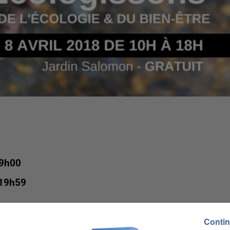
 9h00
 19h59
Contin
e de l&#039;église)