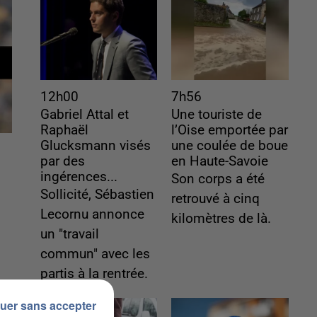
12h00
7h56
Gabriel Attal et
Une touriste de
Raphaël
l’Oise emportée par
Glucksmann visés
une coulée de boue
par des
en Haute-Savoie
ingérences...
Son corps a été
Sollicité, Sébastien
retrouvé à cinq
Lecornu annonce
kilomètres de là.
un "travail
commun" avec les
partis à la rentrée.
uer sans accepter