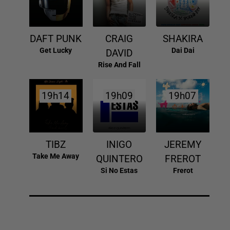
DAFT PUNK
CRAIG
SHAKIRA
Get Lucky
Dai Dai
DAVID
Rise And Fall
19h14
19h14
19h09
19h09
19h07
19h07
TIBZ
INIGO
JEREMY
Take Me Away
QUINTERO
FREROT
Si No Estas
Frerot