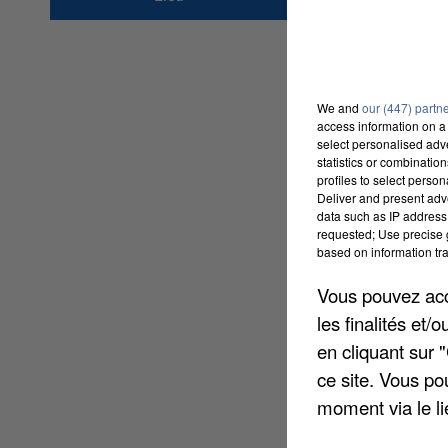
77810
Thomery
We and
our (447) partn
access information on a 
select personalised ad
statistics or combinatio
profiles to select person
Deliver and present adv
data such as IP address 
requested; Use precise g
based on information tra
Vous pouvez acce
les finalités et
en cliquant sur 
ce site. Vous po
moment via le li