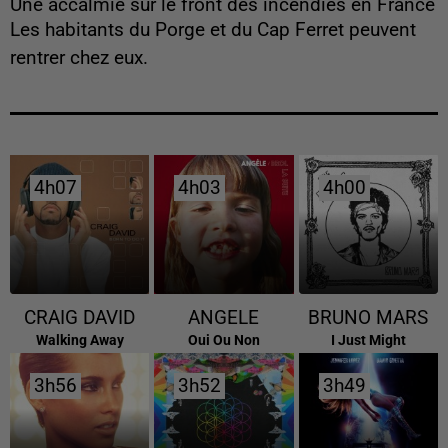
Une accalmie sur le front des incendies en France
Les habitants du Porge et du Cap Ferret peuvent
rentrer chez eux.
4h07
4h07
4h03
4h03
4h00
4h00
CRAIG DAVID
ANGELE
BRUNO MARS
Walking Away
Oui Ou Non
I Just Might
3h56
3h56
3h52
3h52
3h49
3h49