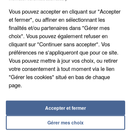
découverte d’un enfant de...
Vous pouvez accepter en cliquant sur "Accepter
Trois personnes ont été placées en garde à vue.
et fermer", ou affiner en sélectionnant les
finalités et/ou partenaires dans "Gérer mes
choix". Vous pouvez également refuser en
cliquant sur "Continuer sans accepter". Vos
préférences ne s'appliqueront que pour ce site.
Vous pouvez mettre à jour vos choix, ou retirer
votre consentement à tout moment via le lien
"Gérer les cookies" situé en bas de chaque
page.
Accepter et fermer
4 août 2026
Gérer mes choix
Le gouvernement et l’Ademe publient une carte