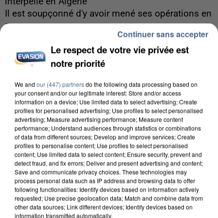
interpellé en Algérie
Il est soupçonné d'y avoir mené ses opérations en
France.
Continuer sans accepter
Le respect de votre vie privée est
notre priorité
We and
our (447) partners
do the following data processing based on
your consent and/or our legitimate interest: Store and/or access
information on a device; Use limited data to select advertising; Create
profiles for personalised advertising; Use profiles to select personalised
advertising; Measure advertising performance; Measure content
performance; Understand audiences through statistics or combinations
of data from different sources; Develop and improve services; Create
profiles to personalise content; Use profiles to select personalised
content; Use limited data to select content; Ensure security, prevent and
detect fraud, and fix errors; Deliver and present advertising and content;
Save and communicate privacy choices. These technologies may
process personal data such as IP address and browsing data to offer
following functionalities: Identify devices based on information actively
requested; Use precise geolocation data; Match and combine data from
5 août 2026
other data sources; Link different devices; Identify devices based on
information transmitted automatically.
Une enquête ouverte à Marseille après la