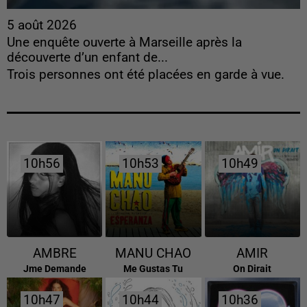
5 août 2026
Une enquête ouverte à Marseille après la
découverte d’un enfant de...
Trois personnes ont été placées en garde à vue.
10h56
10h56
10h53
10h53
10h49
10h49
AMBRE
MANU CHAO
AMIR
Jme Demande
Me Gustas Tu
On Dirait
10h47
10h47
10h44
10h44
10h36
10h36