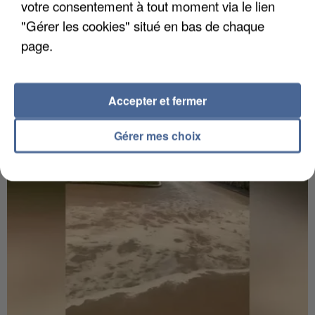
votre consentement à tout moment via le lien
6 août 2026
"Gérer les cookies" situé en bas de chaque
Gabriel Attal et Raphaël Glucksmann visés par des
page.
ingérences...
Sollicité, Sébastien Lecornu annonce un "travail
commun" avec les partis à la rentrée.
Accepter et fermer
Gérer mes choix