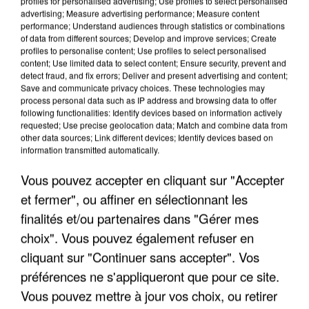
7 août 2026
profiles for personalised advertising; Use profiles to select personalised
advertising; Measure advertising performance; Measure content
Un second cadre de la DZ Mafia interpellé en
performance; Understand audiences through statistics or combinations
Algérie
of data from different sources; Develop and improve services; Create
Un cofondateur du réseau avait été interpellé
profiles to personalise content; Use profiles to select personalised
content; Use limited data to select content; Ensure security, prevent and
quelques jours plus tôt.
detect fraud, and fix errors; Deliver and present advertising and content;
Save and communicate privacy choices. These technologies may
process personal data such as IP address and browsing data to offer
following functionalities: Identify devices based on information actively
requested; Use precise geolocation data; Match and combine data from
other data sources; Link different devices; Identify devices based on
information transmitted automatically.
Vous pouvez accepter en cliquant sur "Accepter
et fermer", ou affiner en sélectionnant les
finalités et/ou partenaires dans "Gérer mes
choix". Vous pouvez également refuser en
cliquant sur "Continuer sans accepter". Vos
préférences ne s'appliqueront que pour ce site.
Vous pouvez mettre à jour vos choix, ou retirer