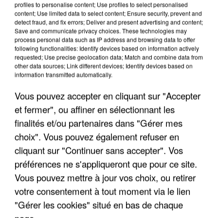
profiles to personalise content; Use profiles to select personalised
content; Use limited data to select content; Ensure security, prevent and
detect fraud, and fix errors; Deliver and present advertising and content;
Save and communicate privacy choices. These technologies may
process personal data such as IP address and browsing data to offer
following functionalities: Identify devices based on information actively
requested; Use precise geolocation data; Match and combine data from
other data sources; Link different devices; Identify devices based on
information transmitted automatically.
Vous pouvez accepter en cliquant sur "Accepter
et fermer", ou affiner en sélectionnant les
6 août 2026
finalités et/ou partenaires dans "Gérer mes
Gabriel Attal et Raphaël Glucksmann visés par des
ingérences...
choix". Vous pouvez également refuser en
Sollicité, Sébastien Lecornu annonce un "travail
cliquant sur "Continuer sans accepter". Vos
commun" avec les partis à la rentrée.
préférences ne s'appliqueront que pour ce site.
Vous pouvez mettre à jour vos choix, ou retirer
votre consentement à tout moment via le lien
"Gérer les cookies" situé en bas de chaque