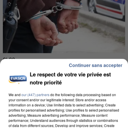
8h00
Continuer sans accepter
Un second cadre de la DZ Mafia interpellé en
Algérie
Le respect de votre vie privée est
Un cofondateur du réseau avait été interpellé
notre priorité
quelques jours plus tôt.
We and
our (447) partners
do the following data processing based on
your consent and/or our legitimate interest: Store and/or access
information on a device; Use limited data to select advertising; Create
profiles for personalised advertising; Use profiles to select personalised
advertising; Measure advertising performance; Measure content
performance; Understand audiences through statistics or combinations
of data from different sources; Develop and improve services; Create