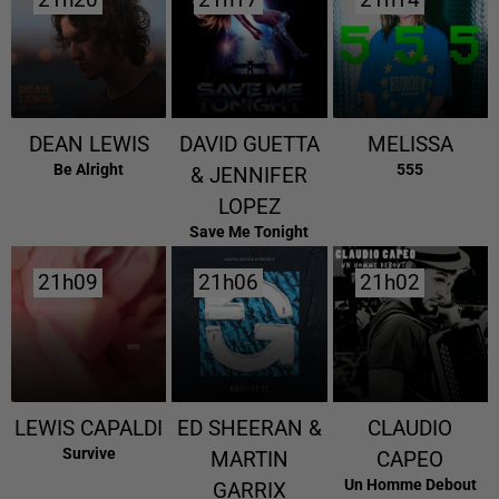
21h20
21h20
21h17
21h17
21h14
21h14
DEAN LEWIS
DAVID GUETTA
MELISSA
Be Alright
555
& JENNIFER
LOPEZ
Save Me Tonight
21h09
21h09
21h06
21h06
21h02
21h02
LEWIS CAPALDI
ED SHEERAN &
CLAUDIO
Survive
MARTIN
CAPEO
Un Homme Debout
GARRIX