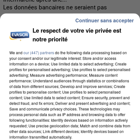
Les données bancaires ne seraient pas
concernées.
Continuer sans accepter
Le respect de votre vie privée est
notre priorité
We and
our (447) partners
do the following data processing based on
your consent and/or our legitimate interest: Store and/or access
information on a device; Use limited data to select advertising; Create
profiles for personalised advertising; Use profiles to select personalised
advertising; Measure advertising performance; Measure content
performance; Understand audiences through statistics or combinations
of data from different sources; Develop and improve services; Create
profiles to personalise content; Use profiles to select personalised
content; Use limited data to select content; Ensure security, prevent and
detect fraud, and fix errors; Deliver and present advertising and content;
Save and communicate privacy choices. These technologies may
process personal data such as IP address and browsing data to offer
following functionalities: Identify devices based on information actively
requested; Use precise geolocation data; Match and combine data from
7 août 2026
other data sources; Link different devices; Identify devices based on
information transmitted automatically.
Un second cadre de la DZ Mafia interpellé en