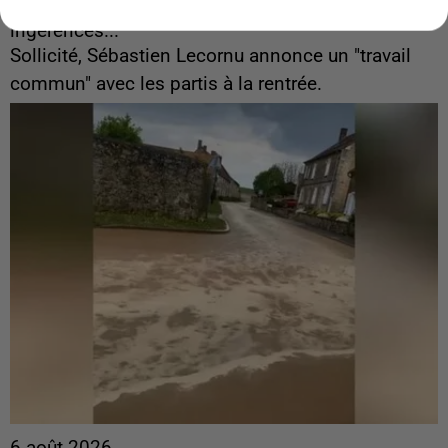
Gabriel Attal et Raphaël Glucksmann visés par des
ingérences...
Sollicité, Sébastien Lecornu annonce un "travail
commun" avec les partis à la rentrée.
6 août 2026