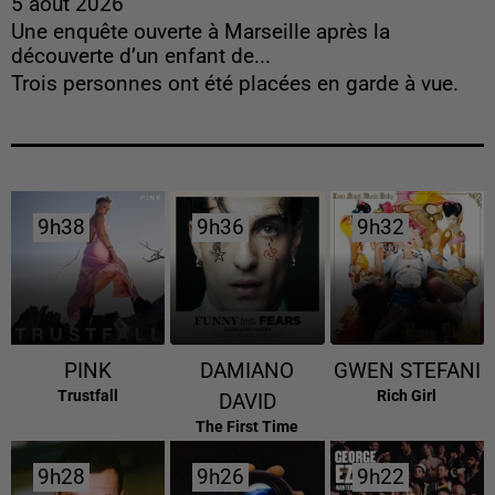
5 août 2026
Une enquête ouverte à Marseille après la
découverte d’un enfant de...
Trois personnes ont été placées en garde à vue.
9h38
9h38
9h36
9h36
9h32
9h32
PINK
DAMIANO
GWEN STEFANI
Trustfall
Rich Girl
DAVID
The First Time
9h28
9h28
9h26
9h26
9h22
9h22