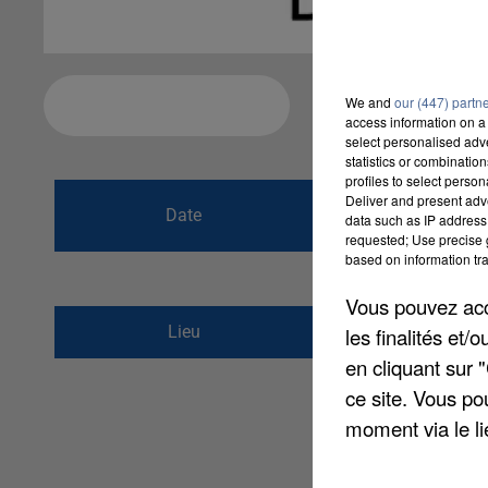
We and
our (447) partn
Ajouter à votre calendrier
access information on a 
select personalised ad
statistics or combinatio
profiles to select person
du
27 novembre 
Deliver and present adv
Date
data such as IP address 
au
16 décembre 
requested; Use precise g
based on information tra
Vous pouvez acce
118 rue Jean Jaurès
Lieu
les finalités et
60160
MONTATAIRE
en cliquant sur 
ce site. Vous po
moment via le li