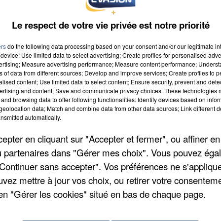
Le respect de votre vie privée est notre priorité
ers
do the following data processing based on your consent and/or our legitimate int
device; Use limited data to select advertising; Create profiles for personalised adver
vertising; Measure advertising performance; Measure content performance; Unders
ns of data from different sources; Develop and improve services; Create profiles to 
alised content; Use limited data to select content; Ensure security, prevent and detect
2015 à 8h00
ertising and content; Save and communicate privacy choices. These technologies
and browsing data to offer following functionalities: Identify devices based on infor
2015 à 18h59
eolocation data; Match and combine data from other data sources; Link different de
nsmitted automatically.
pter en cliquant sur "Accepter et fermer", ou affiner en
/ou partenaires dans "Gérer mes choix". Vous pouvez éga
"Continuer sans accepter". Vos préférences ne s'appliqu
uvez mettre à jour vos choix, ou retirer votre consenteme
en "Gérer les cookies" situé en bas de chaque page.