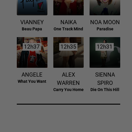
VIANNEY
NAIKA
NOA MOON
Beau Papa
One Track Mind
Paradise
12h37
12h37
12h35
12h35
12h31
12h31
ANGELE
ALEX
SIENNA
What You Want
WARREN
SPIRO
Carry You Home
Die On This Hill