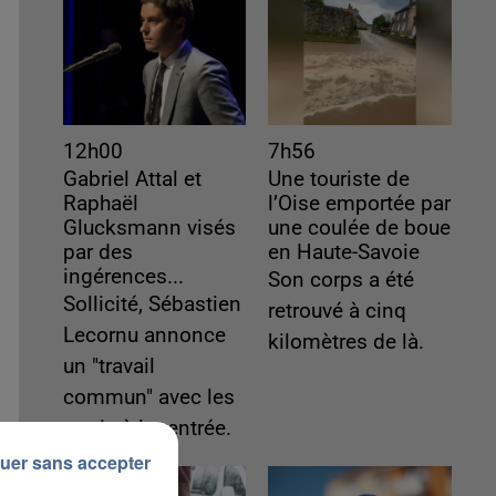
12h00
7h56
Gabriel Attal et
Une touriste de
Raphaël
l’Oise emportée par
Glucksmann visés
une coulée de boue
par des
en Haute-Savoie
ingérences...
Son corps a été
Sollicité, Sébastien
retrouvé à cinq
Lecornu annonce
kilomètres de là.
un "travail
commun" avec les
partis à la rentrée.
uer sans accepter