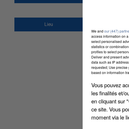
1 rue du Musée
Lieu
60000
BEAUVAIS
We and
our (447) partn
access information on a 
select personalised ad
statistics or combinatio
profiles to select person
Deliver and present adv
data such as IP address 
requested; Use precise g
based on information tra
Vous pouvez acce
les finalités et
en cliquant sur 
ce site. Vous po
moment via le li