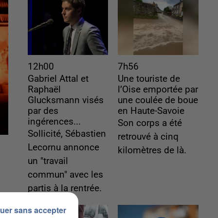
12h00
7h56
Gabriel Attal et
Une touriste de
Raphaël
l’Oise emportée par
Glucksmann visés
une coulée de boue
par des
en Haute-Savoie
ingérences...
Son corps a été
Sollicité, Sébastien
retrouvé à cinq
Lecornu annonce
kilomètres de là.
un "travail
commun" avec les
partis à la rentrée.
uer sans accepter