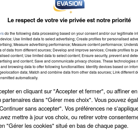
Le respect de votre vie privée est notre priorité
ers
do the following data processing based on your consent and/or our legitimate int
device; Use limited data to select advertising; Create profiles for personalised adver
vertising; Measure advertising performance; Measure content performance; Unders
ns of data from different sources; Develop and improve services; Create profiles to 
alised content; Use limited data to select content; Ensure security, prevent and detect
ertising and content; Save and communicate privacy choices. These technologies
and browsing data to offer following functionalities: Identify devices based on infor
eolocation data; Match and combine data from other data sources; Link different de
nsmitted automatically.
pter en cliquant sur "Accepter et fermer", ou affiner en
/ou partenaires dans "Gérer mes choix". Vous pouvez éga
"Continuer sans accepter". Vos préférences ne s'appliqu
uvez mettre à jour vos choix, ou retirer votre consenteme
en "Gérer les cookies" situé en bas de chaque page.