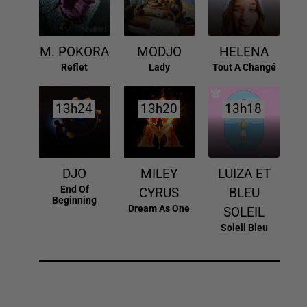
M. POKORA
MODJO
HELENA
Reflet
Lady
Tout A Changé
13h24
13h24
13h20
13h20
13h18
13h18
DJO
MILEY
LUIZA ET
End Of
CYRUS
BLEU
Beginning
Dream As One
SOLEIL
Soleil Bleu