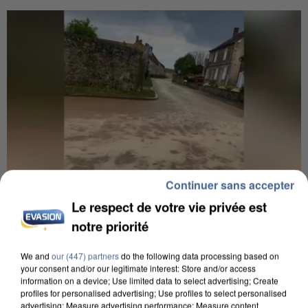
Continuer sans accepter
Le respect de votre vie privée est
notre priorité
7h56
We and
our (447) partners
do the following data processing based on
Une touriste de l’Oise emportée par une coulée de
your consent and/or our legitimate interest: Store and/or access
boue en Haute-Savoie
information on a device; Use limited data to select advertising; Create
profiles for personalised advertising; Use profiles to select personalised
Son corps a été retrouvé à cinq kilomètres de là.
advertising; Measure advertising performance; Measure content