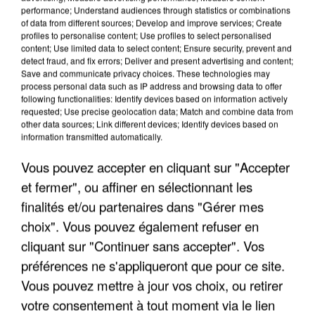
performance; Understand audiences through statistics or combinations
of data from different sources; Develop and improve services; Create
profiles to personalise content; Use profiles to select personalised
content; Use limited data to select content; Ensure security, prevent and
detect fraud, and fix errors; Deliver and present advertising and content;
Save and communicate privacy choices. These technologies may
process personal data such as IP address and browsing data to offer
following functionalities: Identify devices based on information actively
requested; Use precise geolocation data; Match and combine data from
other data sources; Link different devices; Identify devices based on
information transmitted automatically.
Vous pouvez accepter en cliquant sur "Accepter
et fermer", ou affiner en sélectionnant les
finalités et/ou partenaires dans "Gérer mes
choix". Vous pouvez également refuser en
cliquant sur "Continuer sans accepter". Vos
5 août 2026
L’un des fondateurs supposés de la DZ Mafia
préférences ne s'appliqueront que pour ce site.
interpellé en Algérie
Vous pouvez mettre à jour vos choix, ou retirer
Il est soupçonné d'y avoir mené ses opérations en
votre consentement à tout moment via le lien