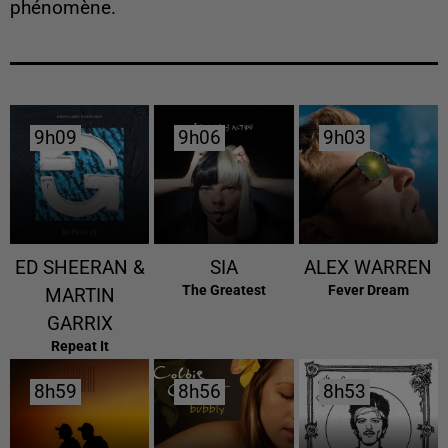
phénomène.
9h09
9h09
9h06
9h06
9h03
9h03
ED SHEERAN &
SIA
ALEX WARREN
The Greatest
Fever Dream
MARTIN
GARRIX
Repeat It
8h59
8h59
8h56
8h56
8h53
8h53