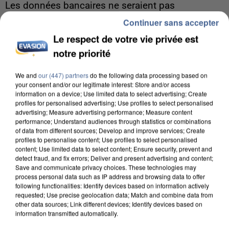
Les données bancaires ne seraient pas
concernées.
Continuer sans accepter
Le respect de votre vie privée est
notre priorité
We and
our (447) partners
do the following data processing based on
your consent and/or our legitimate interest: Store and/or access
information on a device; Use limited data to select advertising; Create
profiles for personalised advertising; Use profiles to select personalised
advertising; Measure advertising performance; Measure content
performance; Understand audiences through statistics or combinations
of data from different sources; Develop and improve services; Create
profiles to personalise content; Use profiles to select personalised
content; Use limited data to select content; Ensure security, prevent and
detect fraud, and fix errors; Deliver and present advertising and content;
Save and communicate privacy choices. These technologies may
process personal data such as IP address and browsing data to offer
following functionalities: Identify devices based on information actively
requested; Use precise geolocation data; Match and combine data from
other data sources; Link different devices; Identify devices based on
7 août 2026
information transmitted automatically.
Un second cadre de la DZ Mafia interpellé en