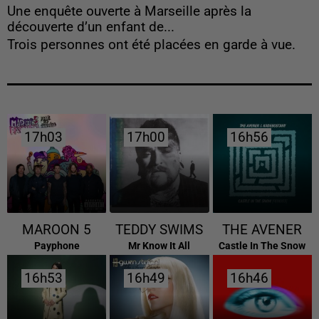
Une enquête ouverte à Marseille après la
découverte d’un enfant de...
Trois personnes ont été placées en garde à vue.
17h03
17h03
17h00
17h00
16h56
16h56
MAROON 5
TEDDY SWIMS
THE AVENER
Payphone
Mr Know It All
Castle In The Snow
16h53
16h53
16h49
16h49
16h46
16h46