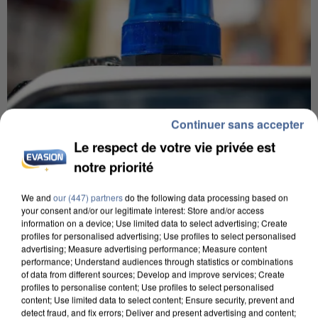
Continuer sans accepter
Le respect de votre vie privée est
5 août 2026
notre priorité
Une enquête ouverte à Marseille après la
découverte d’un enfant de...
We and
our (447) partners
do the following data processing based on
Trois personnes ont été placées en garde à vue.
your consent and/or our legitimate interest: Store and/or access
information on a device; Use limited data to select advertising; Create
profiles for personalised advertising; Use profiles to select personalised
advertising; Measure advertising performance; Measure content
performance; Understand audiences through statistics or combinations
of data from different sources; Develop and improve services; Create
profiles to personalise content; Use profiles to select personalised
content; Use limited data to select content; Ensure security, prevent and
detect fraud, and fix errors; Deliver and present advertising and content;