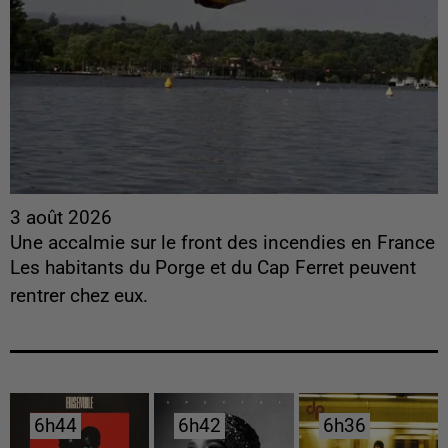
3 août 2026
Une accalmie sur le front des incendies en France
Les habitants du Porge et du Cap Ferret peuvent
rentrer chez eux.
6h44
6h44
6h42
6h42
6h36
6h36