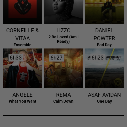
CORNEILLE &
LIZZO
DANIEL
2 Be Loved (am I
VITAA
POWTER
Ready)
Ensemble
Bad Day
6h33
6h33
6h27
6h27
6h23
6h23
ANGELE
REMA
ASAF AVIDAN
What You Want
Calm Down
One Day