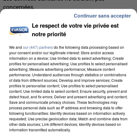
concernées.
Continuer sans accepter
Le respect de votre vie privée est
notre priorité
We and
our (447) partners
do the following data processing based on
your consent and/or our legitimate interest: Store and/or access
information on a device; Use limited data to select advertising; Create
profiles for personalised advertising; Use profiles to select personalised
advertising; Measure advertising performance; Measure content
performance; Understand audiences through statistics or combinations
of data from different sources; Develop and improve services; Create
profiles to personalise content; Use profiles to select personalised
content; Use limited data to select content; Ensure security, prevent and
detect fraud, and fix errors; Deliver and present advertising and content;
Save and communicate privacy choices. These technologies may
process personal data such as IP address and browsing data to offer
following functionalities: Identify devices based on information actively
7 août 2026
requested; Use precise geolocation data; Match and combine data from
other data sources; Link different devices; Identify devices based on
Un second cadre de la DZ Mafia interpellé en
information transmitted automatically.
Algérie