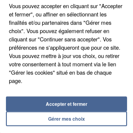
Un cofondateur du réseau avait été interpellé
Vous pouvez accepter en cliquant sur "Accepter
quelques jours plus tôt.
et fermer", ou affiner en sélectionnant les
finalités et/ou partenaires dans "Gérer mes
choix". Vous pouvez également refuser en
cliquant sur "Continuer sans accepter". Vos
préférences ne s'appliqueront que pour ce site.
Vous pouvez mettre à jour vos choix, ou retirer
votre consentement à tout moment via le lien
"Gérer les cookies" situé en bas de chaque
page.
Accepter et fermer
Gérer mes choix
6 août 2026
Gabriel Attal et Raphaël Glucksmann visés par des