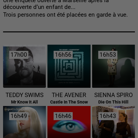
Une enquête ouverte à Marseille après la
découverte d’un enfant de...
Trois personnes ont été placées en garde à vue.
17h00
17h00
16h56
16h56
16h53
16h53
TEDDY SWIMS
THE AVENER
SIENNA SPIRO
Mr Know It All
Castle In The Snow
Die On This Hill
16h49
16h49
16h46
16h46
16h43
16h43