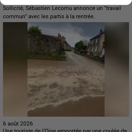
ingérences...
Sollicité, Sébastien Lecornu annonce un "travail
commun" avec les partis à la rentrée.
6 août 2026
Une touriste de l’Oise emportée par une coulée de