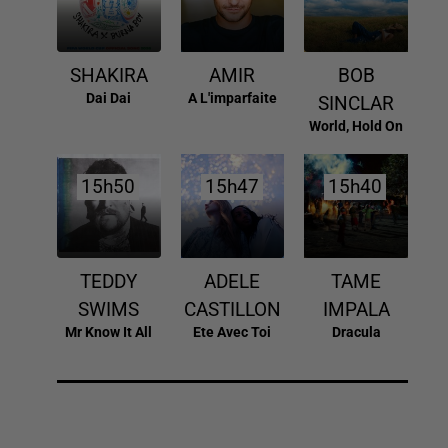
SHAKIRA
AMIR
BOB
Dai Dai
A L'imparfaite
SINCLAR
World, Hold On
15h50
15h50
15h47
15h47
15h40
15h40
TEDDY
ADELE
TAME
SWIMS
CASTILLON
IMPALA
Mr Know It All
Ete Avec Toi
Dracula