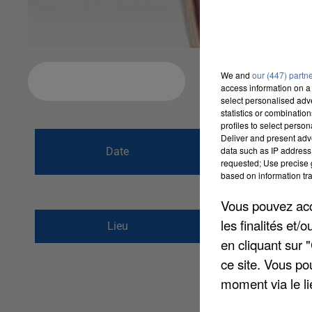
We and
our (447) partn
Ajouter à votre calendrier
access information on a 
select personalised ad
statistics or combinatio
profiles to select person
du
30 juin 2016 
Deliver and present adv
data such as IP address 
Date
requested; Use precise g
au
30 juin 2016 
based on information tra
Vous pouvez acce
1 rue du Musée
les finalités et
Lieu
60000
BEAUVAIS
en cliquant sur 
ce site. Vous po
moment via le li