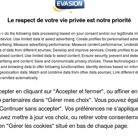
Le respect de votre vie privée est notre priorité
ers
do the following data processing based on your consent and/or our legitimate int
device; Use limited data to select advertising; Create profiles for personalised adver
vertising; Measure advertising performance; Measure content performance; Unders
ns of data from different sources; Develop and improve services; Create profiles to 
alised content; Use limited data to select content; Ensure security, prevent and detect
à 9h00
ertising and content; Save and communicate privacy choices. These technologies
and browsing data to offer following functionalities: Identify devices based on infor
eolocation data; Match and combine data from other data sources; Link different de
à 19h59
nsmitted automatically.
pter en cliquant sur "Accepter et fermer", ou affiner en
/ou partenaires dans "Gérer mes choix". Vous pouvez éga
"Continuer sans accepter". Vos préférences ne s'appliqu
uvez mettre à jour vos choix, ou retirer votre consenteme
en "Gérer les cookies" situé en bas de chaque page.