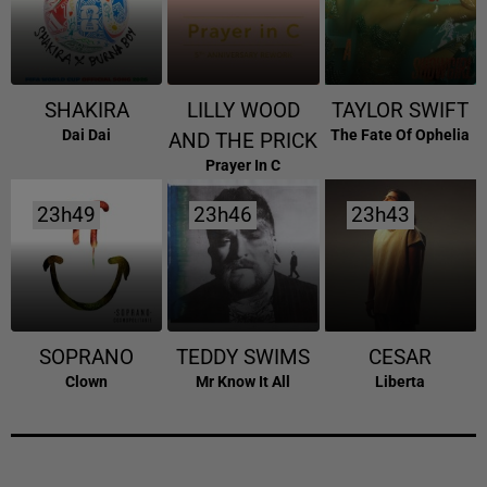
SHAKIRA
LILLY WOOD
TAYLOR SWIFT
Dai Dai
The Fate Of Ophelia
AND THE PRICK
Prayer In C
23h49
23h49
23h46
23h46
23h43
23h43
SOPRANO
TEDDY SWIMS
CESAR
Clown
Mr Know It All
Liberta