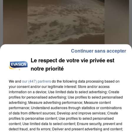
Continuer sans accepter
Le respect de votre vie privée est
6 août 2026
notre priorité
Une touriste de l’Oise emportée par une coulée de
boue en Haute-Savoie
We and
our (447) partners
do the following data processing based on
Son corps a été retrouvé à cinq kilomètres de là.
your consent and/or our legitimate interest: Store and/or access
information on a device; Use limited data to select advertising; Create
profiles for personalised advertising; Use profiles to select personalised
advertising; Measure advertising performance; Measure content
performance; Understand audiences through statistics or combinations
of data from different sources; Develop and improve services; Create
profiles to personalise content; Use profiles to select personalised
content; Use limited data to select content; Ensure security, prevent and
detect fraud, and fix errors; Deliver and present advertising and content;