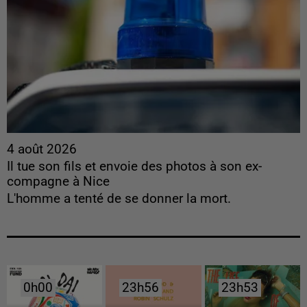
4 août 2026
Il tue son fils et envoie des photos à son ex-
compagne à Nice
L'homme a tenté de se donner la mort.
0h00
0h00
23h56
23h56
23h53
23h53