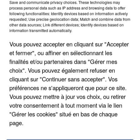
Save and communicate privacy choices. These technologies may
process personal data such as IP address and browsing data to offer
following functionalities: Identify devices based on information actively
requested; Use precise geolocation data; Match and combine data from
other data sources; Link different devices; Identify devices based on
information transmitted automatically.
Vous pouvez accepter en cliquant sur "Accepter
et fermer", ou affiner en sélectionnant les
finalités et/ou partenaires dans "Gérer mes
5 août 2026
choix". Vous pouvez également refuser en
L’un des fondateurs supposés de la DZ Mafia
interpellé en Algérie
cliquant sur "Continuer sans accepter". Vos
Il est soupçonné d'y avoir mené ses opérations en
préférences ne s'appliqueront que pour ce site.
France.
Vous pouvez mettre à jour vos choix, ou retirer
votre consentement à tout moment via le lien
"Gérer les cookies" situé en bas de chaque
page.