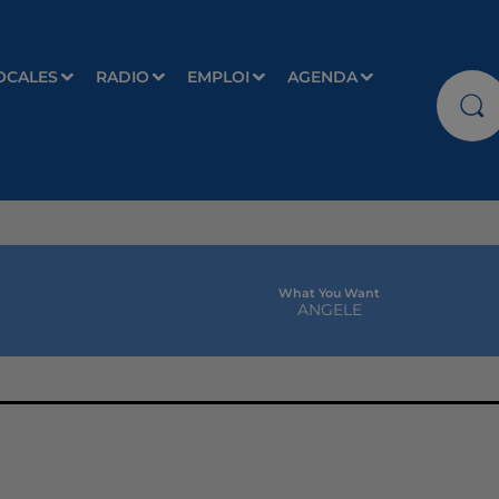
OCALES
RADIO
EMPLOI
AGENDA
What You Want
ANGELE