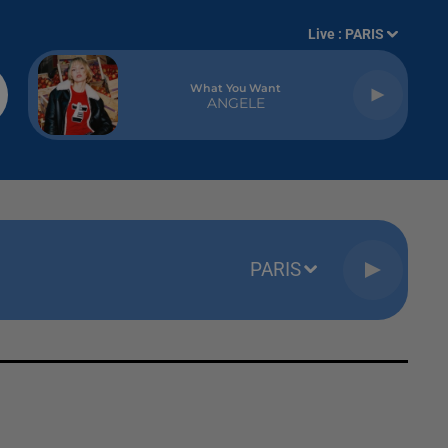
Live :
PARIS
What You Want
ANGELE
PARIS