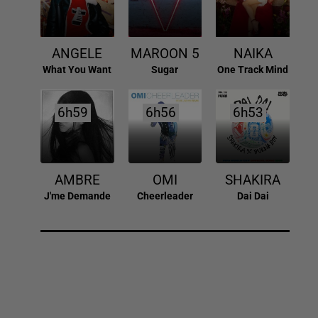
ANGELE
MAROON 5
NAIKA
What You Want
Sugar
One Track Mind
6h59
6h59
6h56
6h56
6h53
6h53
AMBRE
OMI
SHAKIRA
J'me Demande
Cheerleader
Dai Dai