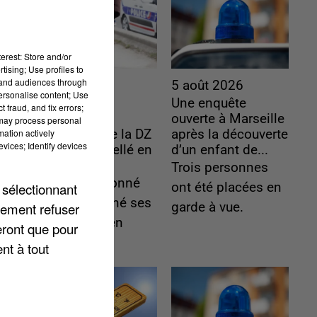
erest: Store and/or
tising; Use profiles to
tand audiences through
5 août 2026
5 août 2026
personalise content; Use
L’un des
Une enquête
 fraud, and fix errors;
fondateurs
ouverte à Marseille
 may process personal
mation actively
supposés de la DZ
après la découverte
vices; Identify devices
Mafia interpellé en
d’un enfant de...
Algérie
Trois personnes
Il est soupçonné
 sélectionnant
ont été placées en
d'y avoir mené ses
lement refuser
garde à vue.
opérations en
eront que pour
France.
nt à tout