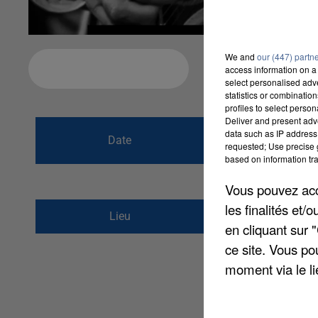
We and
our (447) partn
Ajouter à votre calendrier
access information on a 
select personalised ad
statistics or combinatio
profiles to select person
Deliver and present adv
du
10 septembre
data such as IP address 
Date
requested; Use precise g
au
10 septembre
based on information tra
Vous pouvez acce
les finalités et
rue René et Jean Le
Lieu
en cliquant sur 
28130
Maintenon
ce site. Vous po
moment via le li