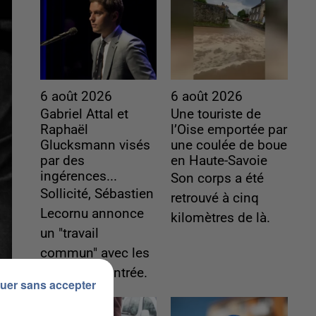
6 août 2026
6 août 2026
Gabriel Attal et
Une touriste de
Raphaël
l’Oise emportée par
Glucksmann visés
une coulée de boue
par des
en Haute-Savoie
ingérences...
Son corps a été
Sollicité, Sébastien
retrouvé à cinq
Lecornu annonce
kilomètres de là.
un "travail
commun" avec les
partis à la rentrée.
uer sans accepter