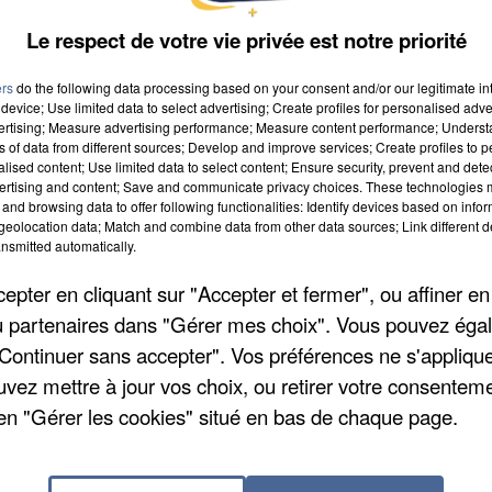
Le respect de votre vie privée est notre priorité
ers
do the following data processing based on your consent and/or our legitimate int
device; Use limited data to select advertising; Create profiles for personalised adver
vertising; Measure advertising performance; Measure content performance; Unders
ns of data from different sources; Develop and improve services; Create profiles to 
alised content; Use limited data to select content; Ensure security, prevent and detect
ertising and content; Save and communicate privacy choices. These technologies
 2022 à 9h00
and browsing data to offer following functionalities: Identify devices based on infor
eolocation data; Match and combine data from other data sources; Link different de
 2022 à 19h59
nsmitted automatically.
pter en cliquant sur "Accepter et fermer", ou affiner en
/ou partenaires dans "Gérer mes choix". Vous pouvez éga
fèvre
"Continuer sans accepter". Vos préférences ne s'appliqu
uvez mettre à jour vos choix, ou retirer votre consenteme
en "Gérer les cookies" situé en bas de chaque page.