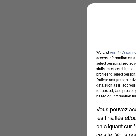
We and
our (447) partn
access information on a 
select personalised ad
statistics or combinatio
profiles to select person
Deliver and present adv
data such as IP address 
requested; Use precise g
based on information tra
Vous pouvez acce
les finalités et
en cliquant sur 
ce site. Vous po