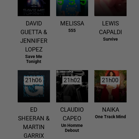
DAVID
MELISSA
LEWIS
555
GUETTA &
CAPALDI
Survive
JENNIFER
LOPEZ
Save Me
Tonight
21h06
21h06
21h02
21h02
21h00
21h00
ED
CLAUDIO
NAIKA
One Track Mind
SHEERAN &
CAPEO
Un Homme
MARTIN
Debout
GARRIX