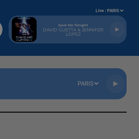
Live :
PARIS
Save Me Tonight
DAVID GUETTA & JENNIFER
LOPEZ
PARIS