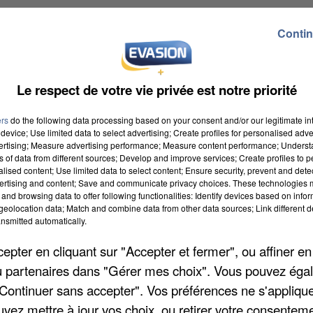
Contin
Le respect de votre vie privée est notre priorité
ers
do the following data processing based on your consent and/or our legitimate int
device; Use limited data to select advertising; Create profiles for personalised adver
vertising; Measure advertising performance; Measure content performance; Unders
ns of data from different sources; Develop and improve services; Create profiles to 
alised content; Use limited data to select content; Ensure security, prevent and detect
ertising and content; Save and communicate privacy choices. These technologies
and browsing data to offer following functionalities: Identify devices based on infor
eolocation data; Match and combine data from other data sources; Link different de
nsmitted automatically.
pter en cliquant sur "Accepter et fermer", ou affiner en
/ou partenaires dans "Gérer mes choix". Vous pouvez éga
"Continuer sans accepter". Vos préférences ne s'appliqu
uvez mettre à jour vos choix, ou retirer votre consenteme