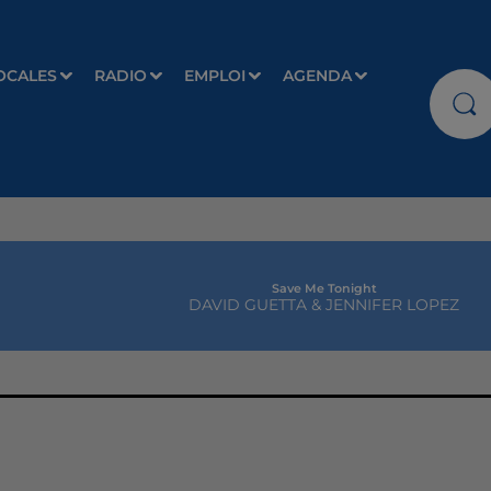
OCALES
RADIO
EMPLOI
AGENDA
Save Me Tonight
DAVID GUETTA & JENNIFER LOPEZ