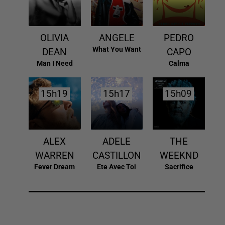
OLIVIA
ANGELE
PEDRO
What You Want
DEAN
CAPO
Man I Need
Calma
15h19
15h19
15h17
15h17
15h09
15h09
ALEX
ADELE
THE
WARREN
CASTILLON
WEEKND
Fever Dream
Ete Avec Toi
Sacrifice