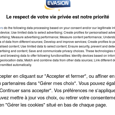
Le respect de votre vie privée est notre priorité
ers
do the following data processing based on your consent and/or our legitimate int
device; Use limited data to select advertising; Create profiles for personalised adver
vertising; Measure advertising performance; Measure content performance; Unders
ns of data from different sources; Develop and improve services; Create profiles to 
alised content; Use limited data to select content; Ensure security, prevent and detect
ertising and content; Save and communicate privacy choices. These technologies
and browsing data to offer following functionalities: Identify devices based on infor
eolocation data; Match and combine data from other data sources; Link different de
nsmitted automatically.
pter en cliquant sur "Accepter et fermer", ou affiner en
/ou partenaires dans "Gérer mes choix". Vous pouvez éga
"Continuer sans accepter". Vos préférences ne s'appliqu
uvez mettre à jour vos choix, ou retirer votre consenteme
en "Gérer les cookies" situé en bas de chaque page.