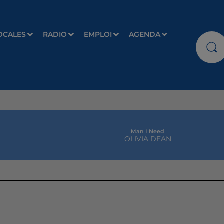
OCALES
RADIO
EMPLOI
AGENDA
Man I Need
OLIVIA DEAN