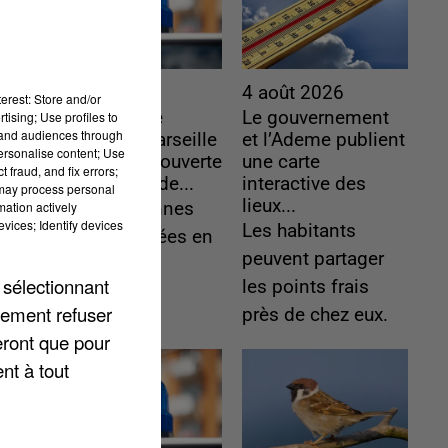
5 août 2026
4 août 2026
erest: Store and/or
Une enquête
Le gouvernement
tising; Use profiles to
tand audiences through
ouverte à Marseille
et l’Ademe publient
personalise content; Use
après la découverte
une carte
 fraud, and fix errors;
d’un enfant de...
interactive des
 may process personal
lieux...
mation actively
Trois personnes
vices; Identify devices
Les habitants
ont été placées en
peuvent partager
garde à vue.
 sélectionnant
les points frais
lement refuser
près de chez eux.
eront que pour
nt à tout