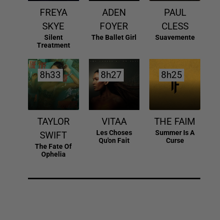
FREYA
ADEN
PAUL
SKYE
FOYER
CLESS
Silent
The Ballet Girl
Suavemente
Treatment
8h33
8h33
8h27
8h27
8h25
8h25
TAYLOR
VITAA
THE FAIM
Les Choses
Summer Is A
SWIFT
Qu'on Fait
Curse
The Fate Of
Ophelia