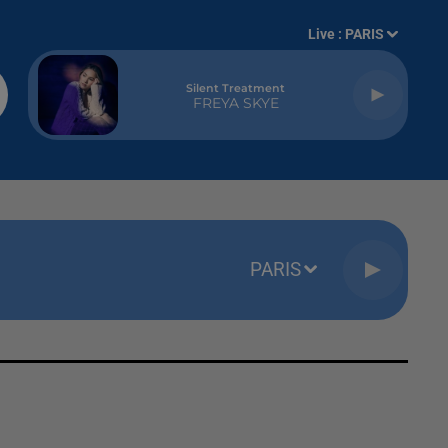
Live :
PARIS
Silent Treatment
FREYA SKYE
PARIS