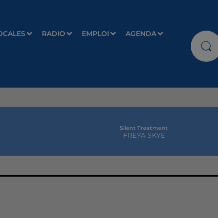
OCALES
RADIO
EMPLOI
AGENDA
Silent Treatment
FREYA SKYE