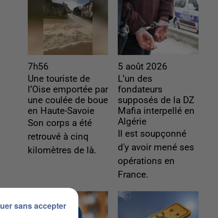
7h56
5 août 2026
Une touriste de
L’un des
l’Oise emportée par
fondateurs
une coulée de boue
supposés de la DZ
en Haute-Savoie
Mafia interpellé en
Algérie
Son corps a été
Il est soupçonné
retrouvé à cinq
d'y avoir mené ses
kilomètres de là.
opérations en
France.
uer sans accepter