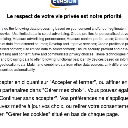
Le respect de votre vie privée est notre priorité
ers
do the following data processing based on your consent and/or our legitimate int
device; Use limited data to select advertising; Create profiles for personalised adver
vertising; Measure advertising performance; Measure content performance; Unders
ns of data from different sources; Develop and improve services; Create profiles to 
alised content; Use limited data to select content; Ensure security, prevent and detect
ertising and content; Save and communicate privacy choices. These technologies
and browsing data to offer following functionalities: Identify devices based on infor
eolocation data; Match and combine data from other data sources; Link different de
nsmitted automatically.
pter en cliquant sur "Accepter et fermer", ou affiner en
/ou partenaires dans "Gérer mes choix". Vous pouvez éga
"Continuer sans accepter". Vos préférences ne s'appliqu
uvez mettre à jour vos choix, ou retirer votre consenteme
en "Gérer les cookies" situé en bas de chaque page.