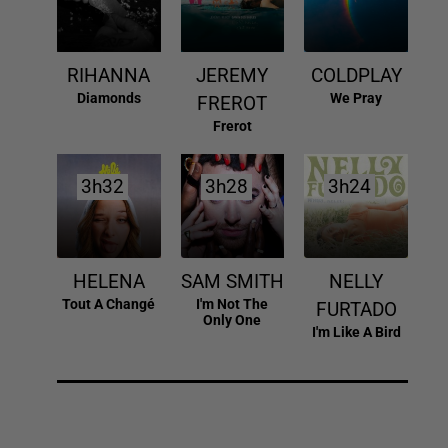
RIHANNA
JEREMY
COLDPLAY
Diamonds
We Pray
FREROT
Frerot
3h32
3h32
3h28
3h28
3h24
3h24
HELENA
SAM SMITH
NELLY
Tout A Changé
I'm Not The
FURTADO
Only One
I'm Like A Bird