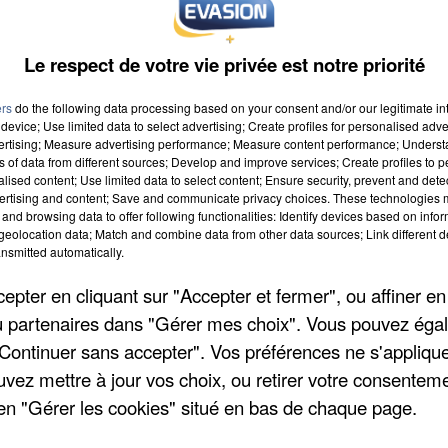
Le respect de votre vie privée est notre priorité
ers
do the following data processing based on your consent and/or our legitimate int
device; Use limited data to select advertising; Create profiles for personalised adver
vertising; Measure advertising performance; Measure content performance; Unders
ns of data from different sources; Develop and improve services; Create profiles to 
alised content; Use limited data to select content; Ensure security, prevent and detect
ertising and content; Save and communicate privacy choices. These technologies
and browsing data to offer following functionalities: Identify devices based on infor
eolocation data; Match and combine data from other data sources; Link different de
nsmitted automatically.
pter en cliquant sur "Accepter et fermer", ou affiner en
/ou partenaires dans "Gérer mes choix". Vous pouvez éga
"Continuer sans accepter". Vos préférences ne s'appliqu
uvez mettre à jour vos choix, ou retirer votre consenteme
en "Gérer les cookies" situé en bas de chaque page.