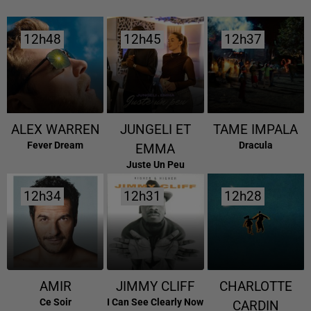
12h48
12h48
12h45
12h45
12h37
12h37
ALEX WARREN
JUNGELI ET
TAME IMPALA
Fever Dream
Dracula
EMMA
Juste Un Peu
12h34
12h34
12h31
12h31
12h28
12h28
AMIR
JIMMY CLIFF
CHARLOTTE
Ce Soir
I Can See Clearly Now
CARDIN