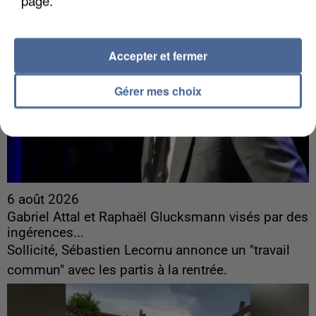
page.
Accepter et fermer
Gérer mes choix
6 août 2026
Gabriel Attal et Raphaël Glucksmann visés par des
ingérences...
Sollicité, Sébastien Lecornu annonce un "travail
commun" avec les partis à la rentrée.