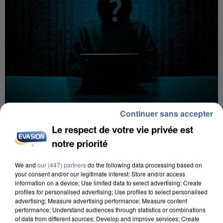
Continuer sans accepter
12h00
Le respect de votre vie privée est
Les données de 300 000 clients dérobées à
notre priorité
Intermarché après une...
Les données bancaires ne seraient pas
We and
our (447) partners
do the following data processing based on
concernées.
your consent and/or our legitimate interest: Store and/or access
information on a device; Use limited data to select advertising; Create
profiles for personalised advertising; Use profiles to select personalised
advertising; Measure advertising performance; Measure content
performance; Understand audiences through statistics or combinations
of data from different sources; Develop and improve services; Create