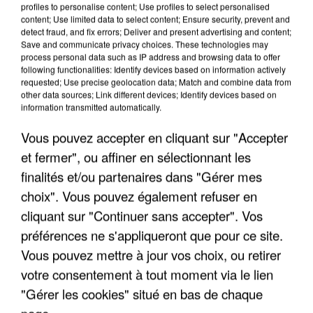
profiles to personalise content; Use profiles to select personalised
content; Use limited data to select content; Ensure security, prevent and
detect fraud, and fix errors; Deliver and present advertising and content;
Save and communicate privacy choices. These technologies may
process personal data such as IP address and browsing data to offer
following functionalities: Identify devices based on information actively
requested; Use precise geolocation data; Match and combine data from
other data sources; Link different devices; Identify devices based on
information transmitted automatically.
Vous pouvez accepter en cliquant sur "Accepter
et fermer", ou affiner en sélectionnant les
finalités et/ou partenaires dans "Gérer mes
8h00
choix". Vous pouvez également refuser en
Un second cadre de la DZ Mafia interpellé en
cliquant sur "Continuer sans accepter". Vos
Algérie
préférences ne s'appliqueront que pour ce site.
Un cofondateur du réseau avait été interpellé
Vous pouvez mettre à jour vos choix, ou retirer
quelques jours plus tôt.
votre consentement à tout moment via le lien
"Gérer les cookies" situé en bas de chaque