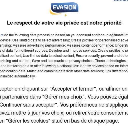
Le respect de votre vie privée est notre priorité
ers
do the following data processing based on your consent and/or our legitimate int
device; Use limited data to select advertising; Create profiles for personalised adver
vertising; Measure advertising performance; Measure content performance; Unders
ns of data from different sources; Develop and improve services; Create profiles to 
7 à 9h00
alised content; Use limited data to select content; Ensure security, prevent and detect
ertising and content; Save and communicate privacy choices. These technologies
7 à 19h59
and browsing data to offer following functionalities: Identify devices based on infor
eolocation data; Match and combine data from other data sources; Link different de
nsmitted automatically.
ume, Place Emile Leturcq (Place de la mairie)
pter en cliquant sur "Accepter et fermer", ou affiner en
/ou partenaires dans "Gérer mes choix". Vous pouvez éga
"Continuer sans accepter". Vos préférences ne s'appliqu
uvez mettre à jour vos choix, ou retirer votre consenteme
en "Gérer les cookies" situé en bas de chaque page.