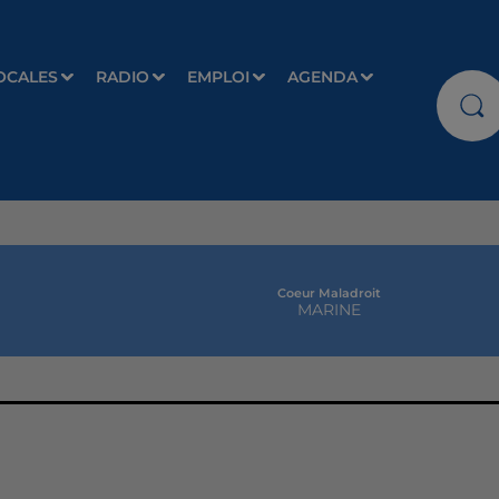
OCALES
RADIO
EMPLOI
AGENDA
Coeur Maladroit
MARINE