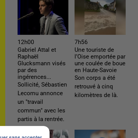
12h00
7h56
Gabriel Attal et
Une touriste de
Raphaël
l’Oise emportée par
Glucksmann visés
une coulée de boue
par des
en Haute-Savoie
ingérences...
Son corps a été
Sollicité, Sébastien
retrouvé à cinq
Lecornu annonce
kilomètres de là.
un "travail
commun" avec les
partis à la rentrée.
uer sans accepter