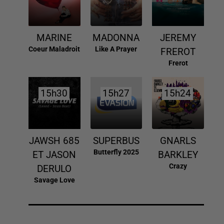
MARINE
MADONNA
JEREMY
Coeur Maladroit
Like A Prayer
FREROT
Frerot
15h30
15h30
15h27
15h27
15h24
15h24
JAWSH 685
SUPERBUS
GNARLS
Butterfly 2025
ET JASON
BARKLEY
Crazy
DERULO
Savage Love