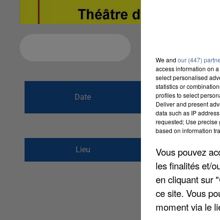
Ajouter à votre calendrier
We and
our (447) partn
access information on a 
select personalised ad
statistics or combinatio
du
7 octobre 201
profiles to select person
Date
Deliver and present adv
au
8 octobre 201
data such as IP address 
requested; Use precise g
based on information tra
Théâtre du jeu de Pa
Lieu
Vous pouvez acce
80300
Albert
les finalités et
en cliquant sur 
ce site. Vous po
moment via le li