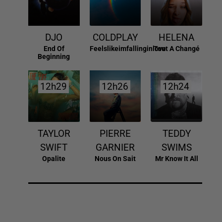
DJO
COLDPLAY
HELENA
End Of
Feelslikeimfallinginlove
Tout A Changé
Beginning
12h29
12h29
12h26
12h26
12h24
12h24
TAYLOR
PIERRE
TEDDY
SWIFT
GARNIER
SWIMS
Opalite
Nous On Sait
Mr Know It All