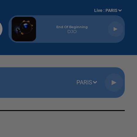
Live :
PARIS
End Of Beginning
DJO
PARIS