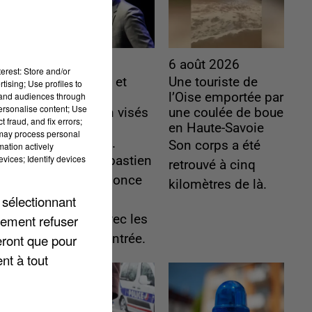
6 août 2026
6 août 2026
erest: Store and/or
Gabriel Attal et
Une touriste de
tising; Use profiles to
tand audiences through
Raphaël
l’Oise emportée par
personalise content; Use
Glucksmann visés
une coulée de boue
 fraud, and fix errors;
par des
en Haute-Savoie
 may process personal
ingérences...
Son corps a été
mation actively
vices; Identify devices
Sollicité, Sébastien
retrouvé à cinq
Lecornu annonce
kilomètres de là.
 sélectionnant
un "travail
lement refuser
commun" avec les
eront que pour
partis à la rentrée.
nt à tout