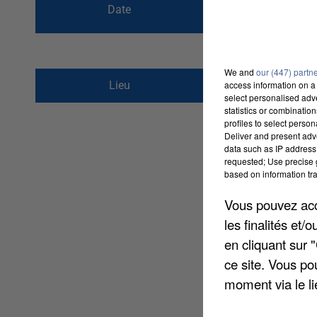
Date
au
1er juillet 20
We and
our (447) partn
Léon jouhaux
Lieu
access information on a 
60870
BRENOUILLE
select personalised ad
statistics or combinatio
profiles to select person
Deliver and present adv
data such as IP address 
requested; Use precise g
based on information tra
Vous pouvez acce
les finalités et
en cliquant sur 
ce site. Vous po
moment via le li