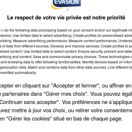
18 à 19h59
Le respect de votre vie privée est notre priorité
ers
do the following data processing based on your consent and/or our legitimate int
device; Use limited data to select advertising; Create profiles for personalised adver
vertising; Measure advertising performance; Measure content performance; Unders
ns of data from different sources; Develop and improve services; Create profiles to 
alised content; Use limited data to select content; Ensure security, prevent and detect
ertising and content; Save and communicate privacy choices. These technologies
and browsing data to offer following functionalities: Identify devices based on infor
eolocation data; Match and combine data from other data sources; Link different de
nsmitted automatically.
pter en cliquant sur "Accepter et fermer", ou affiner en
/ou partenaires dans "Gérer mes choix". Vous pouvez éga
"Continuer sans accepter". Vos préférences ne s'appliqu
uvez mettre à jour vos choix, ou retirer votre consenteme
en "Gérer les cookies" situé en bas de chaque page.