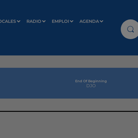
OCALES
RADIO
EMPLOI
AGENDA
End Of Beginning
DJO