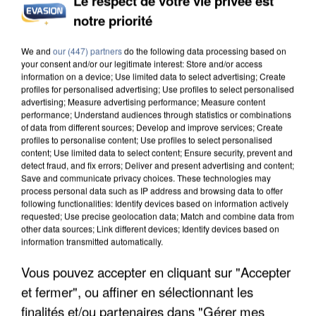
Le respect de votre vie privée est
notre priorité
INCENDIES : L’ÎLE-DE-FRANCE LANCE UN ÉLAN
DE SOLIDARITÉ AVEC LES...
We and
our (447) partners
do the following data processing based on
your consent and/or our legitimate interest: Store and/or access
information on a device; Use limited data to select advertising; Create
profiles for personalised advertising; Use profiles to select personalised
advertising; Measure advertising performance; Measure content
performance; Understand audiences through statistics or combinations
of data from different sources; Develop and improve services; Create
profiles to personalise content; Use profiles to select personalised
content; Use limited data to select content; Ensure security, prevent and
detect fraud, and fix errors; Deliver and present advertising and content;
Save and communicate privacy choices. These technologies may
process personal data such as IP address and browsing data to offer
following functionalities: Identify devices based on information actively
requested; Use precise geolocation data; Match and combine data from
other data sources; Link different devices; Identify devices based on
information transmitted automatically.
Vous pouvez accepter en cliquant sur "Accepter
et fermer", ou affiner en sélectionnant les
APRÈS TOUTES CES CANICULES, LES REFUGES
finalités et/ou partenaires dans "Gérer mes