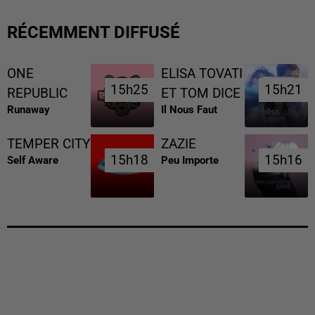
RÉCEMMENT DIFFUSÉ
ONE
ELISA TOVATI
15h25
15h25
15h21
15h21
REPUBLIC
ET TOM DICE
Runaway
Il Nous Faut
TEMPER CITY
ZAZIE
15h18
15h18
15h16
15h16
Self Aware
Peu Importe