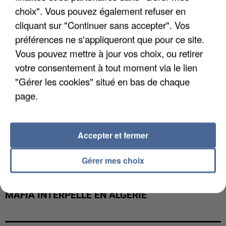
DE FAUNE SAUVAGE SONT...
choix". Vous pouvez également refuser en
cliquant sur "Continuer sans accepter". Vos
préférences ne s'appliqueront que pour ce site.
Vous pouvez mettre à jour vos choix, ou retirer
votre consentement à tout moment via le lien
"Gérer les cookies" situé en bas de chaque
page.
Accepter et fermer
Gérer mes choix
L’UN DES FONDATEURS SUPPOSÉS DE LA DZ
MAFIA INTERPELLÉ EN ALGÉRIE