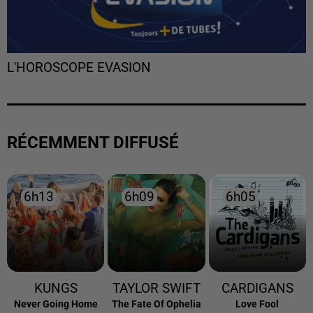
L'HOROSCOPE EVASION
RÉCEMMENT DIFFUSÉ
6h13
6h13
6h09
6h09
6h05
6h05
KUNGS
TAYLOR SWIFT
CARDIGANS
Never Going Home
The Fate Of Ophelia
Love Fool