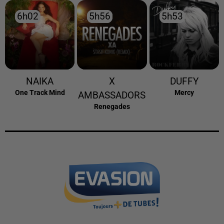
6h02
6h02
5h56
5h56
5h53
5h53
NAIKA
X
DUFFY
One Track Mind
Mercy
AMBASSADORS
Renegades