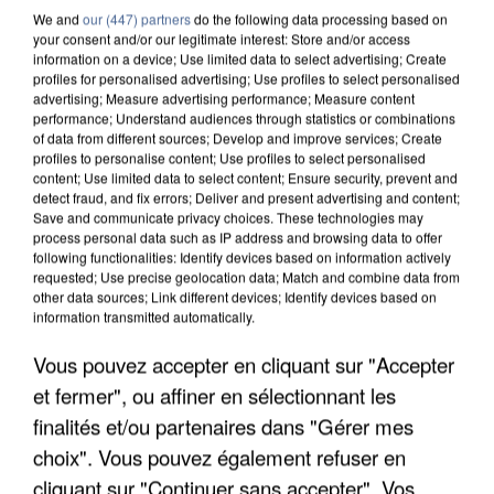
We and
our (447) partners
do the following data processing based on
your consent and/or our legitimate interest: Store and/or access
information on a device; Use limited data to select advertising; Create
profiles for personalised advertising; Use profiles to select personalised
advertising; Measure advertising performance; Measure content
performance; Understand audiences through statistics or combinations
of data from different sources; Develop and improve services; Create
profiles to personalise content; Use profiles to select personalised
content; Use limited data to select content; Ensure security, prevent and
detect fraud, and fix errors; Deliver and present advertising and content;
Save and communicate privacy choices. These technologies may
process personal data such as IP address and browsing data to offer
following functionalities: Identify devices based on information actively
requested; Use precise geolocation data; Match and combine data from
other data sources; Link different devices; Identify devices based on
APRÈS TOUTES CES CANICULES, LES REFUGES
information transmitted automatically.
DE FAUNE SAUVAGE SONT...
Vous pouvez accepter en cliquant sur "Accepter
et fermer", ou affiner en sélectionnant les
finalités et/ou partenaires dans "Gérer mes
choix". Vous pouvez également refuser en
cliquant sur "Continuer sans accepter". Vos