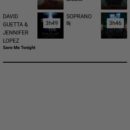
DAVID
SOPRANO
3h49
3h49
3h46
3h46
Dj
GUETTA &
JENNIFER
LOPEZ
Save Me Tonight