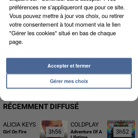
préférences ne s'appliqueront que pour ce site.
Vous pouvez mettre à jour vos choix, ou retirer
votre consentement à tout moment via le lien
"Gérer les cookies" situé en bas de chaque
page.
Accepter et fermer
L’UN DES FONDATEURS SUPPOSÉS DE LA DZ
MAFIA INTERPELLÉ EN ALGÉRIE
Gérer mes choix
RÉCEMMENT DIFFUSÉ
ALICIA KEYS
COLDPLAY
3h56
3h56
3h52
3h52
Girl On Fire
Adventure Of A
Lifetime