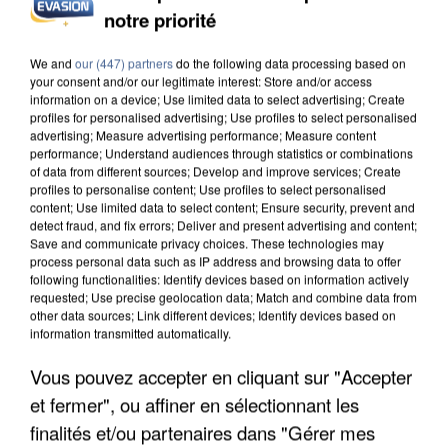
notre priorité
UN SECOND CADRE DE LA DZ MAFIA
INTERPELLÉ EN ALGÉRIE
We and
our (447) partners
do the following data processing based on
your consent and/or our legitimate interest: Store and/or access
information on a device; Use limited data to select advertising; Create
profiles for personalised advertising; Use profiles to select personalised
advertising; Measure advertising performance; Measure content
performance; Understand audiences through statistics or combinations
of data from different sources; Develop and improve services; Create
profiles to personalise content; Use profiles to select personalised
content; Use limited data to select content; Ensure security, prevent and
detect fraud, and fix errors; Deliver and present advertising and content;
Save and communicate privacy choices. These technologies may
process personal data such as IP address and browsing data to offer
following functionalities: Identify devices based on information actively
requested; Use precise geolocation data; Match and combine data from
other data sources; Link different devices; Identify devices based on
information transmitted automatically.
Vous pouvez accepter en cliquant sur "Accepter
et fermer", ou affiner en sélectionnant les
UNE TOURISTE DE L’OISE EMPORTÉE PAR UNE
finalités et/ou partenaires dans "Gérer mes
COULÉE DE BOUE EN HAUTE-SAVOIE