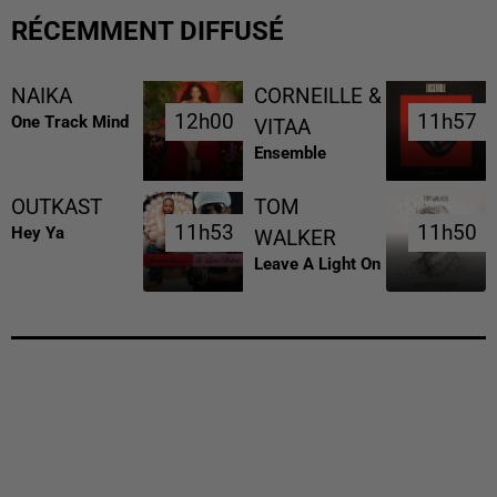
RÉCEMMENT DIFFUSÉ
NAIKA
CORNEILLE &
12h00
12h00
11h57
11h57
One Track Mind
VITAA
Ensemble
OUTKAST
TOM
11h53
11h53
11h50
11h50
Hey Ya
WALKER
Leave A Light On