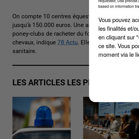
requested; Use precise g
based on information tra
On compte 10 centres équestres des Yvelines bén
Vous pouvez acce
jusqu'à 150.000 euros. Une aide qui devrait per
les finalités et
poney-clubs de racheter du foin pour nourrir leur
en cliquant sur 
chevaux, indique
78 Actu
. Elle répond également
ce site. Vous po
sanitaire.
moment via le li
LES ARTICLES LES PLUS VUS