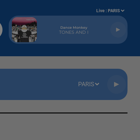
Live :
PARIS
Dance Monkey
TONES AND I
PARIS