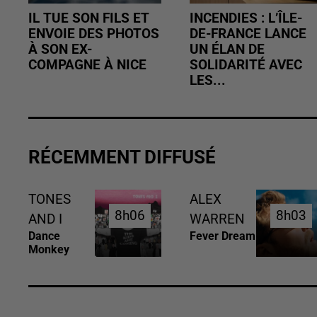
IL TUE SON FILS ET
INCENDIES : L’ÎLE-
ENVOIE DES PHOTOS
DE-FRANCE LANCE
À SON EX-
UN ÉLAN DE
COMPAGNE À NICE
SOLIDARITÉ AVEC
LES...
RÉCEMMENT DIFFUSÉ
TONES
ALEX
8h06
8h06
8h03
8h03
AND I
WARREN
Dance
Fever Dream
Monkey