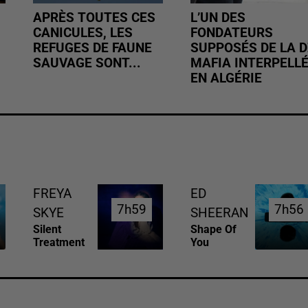
APRÈS TOUTES CES
L’UN DES
CANICULES, LES
FONDATEURS
REFUGES DE FAUNE
SUPPOSÉS DE LA D
SAUVAGE SONT...
MAFIA INTERPELL
EN ALGÉRIE
FREYA
ED
7h59
7h59
7h56
7h56
SKYE
SHEERAN
Silent
Shape Of
Treatment
You