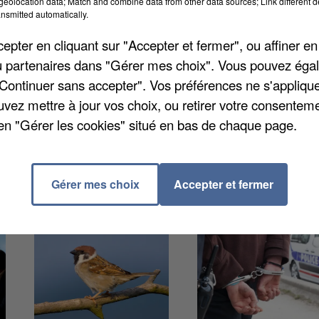
eolocation data; Match and combine data from other data sources; Link different de
nsmitted automatically.
éficieront d'un fonds d'urgence régionale. Celui-ci 
pter en cliquant sur "Accepter et fermer", ou affiner en
mettre aux responsables de centres équestres ou de
/ou partenaires dans "Gérer mes choix". Vous pouvez éga
s bêtes par exemple, ou les aider à soigner leurs
"Continuer sans accepter". Vos préférences ne s'appliqu
 à une situation d'urgence en période de crise
uvez mettre à jour vos choix, ou retirer votre consenteme
en "Gérer les cookies" situé en bas de chaque page.
Gérer mes choix
Accepter et fermer