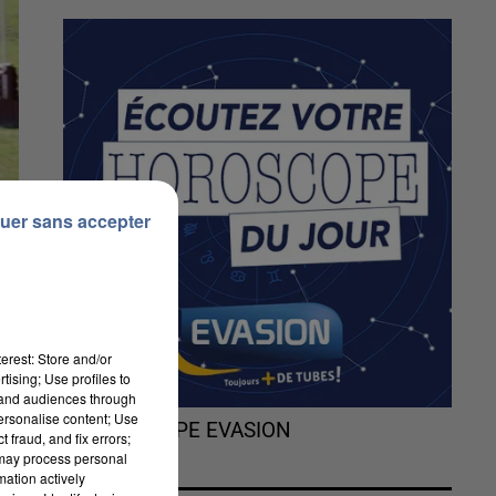
uer sans accepter
erest: Store and/or
tising; Use profiles to
tand audiences through
personalise content; Use
L'HOROSCOPE EVASION
 fraud, and fix errors;
 may process personal
mation actively