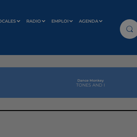
OCALES
RADIO
EMPLOI
AGENDA
Dance Monkey
TONES AND I