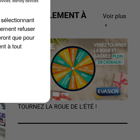
vices; Identify devices
ACTUELLEMENT À
Voir plus
va
 sélectionnant
GAGNER
lement refuser
eront que pour
nt à tout
TOURNEZ LA ROUE DE L'ÉTÉ !