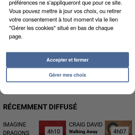
préférences ne s'appliqueront que pour ce site.
Vous pouvez mettre à jour vos choix, ou retirer
votre consentement à tout moment via le lien
"Gérer les cookies" situé en bas de chaque
page.
Accepter et fermer
L’UN DES FONDATEURS SUPPOSÉS DE LA DZ
Gérer mes choix
MAFIA INTERPELLÉ EN ALGÉRIE
RÉCEMMENT DIFFUSÉ
IMAGINE
CRAIG DAVID
4h10
4h10
4h07
4h07
Walking Away
DRAGONS