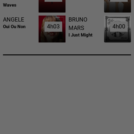
Waves
ANGELE
BRUNO
4h03
4h03
4h00
4h00
Oui Ou Non
MARS
I Just Might