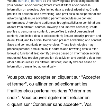
We and
our (447) partners
do the following data processing based on
your consent and/or our legitimate interest: Store and/or access
information on a device; Use limited data to select advertising; Create
profiles for personalised advertising; Use profiles to select personalised
advertising; Measure advertising performance; Measure content
performance; Understand audiences through statistics or combinations
of data from different sources; Develop and improve services; Create
profiles to personalise content; Use profiles to select personalised
content; Use limited data to select content; Ensure security, prevent and
detect fraud, and fix errors; Deliver and present advertising and content;
Save and communicate privacy choices. These technologies may
process personal data such as IP address and browsing data to offer
following functionalities: Identify devices based on information actively
requested; Use precise geolocation data; Match and combine data from
other data sources; Link different devices; Identify devices based on
information transmitted automatically.
APRÈS TOUTES CES CANICULES, LES REFUGES
DE FAUNE SAUVAGE SONT...
Vous pouvez accepter en cliquant sur "Accepter
et fermer", ou affiner en sélectionnant les
finalités et/ou partenaires dans "Gérer mes
choix". Vous pouvez également refuser en
cliquant sur "Continuer sans accepter". Vos