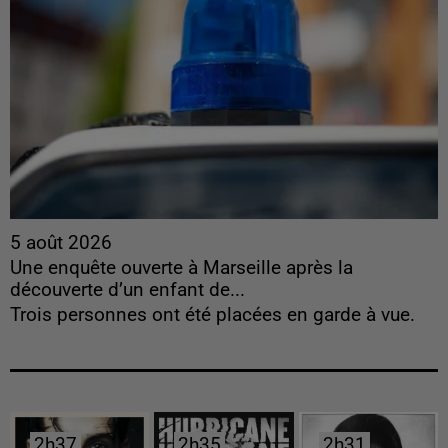
5 août 2026
Une enquête ouverte à Marseille après la
découverte d’un enfant de...
Trois personnes ont été placées en garde à vue.
2h37
2h37
2h35
2h35
2h31
2h31