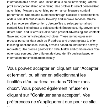
information on a device; Use limited data to select advertising; Create
profiles for personalised advertising; Use profiles to select personalised
advertising; Measure advertising performance; Measure content
performance; Understand audiences through statistics or combinations
of data from different sources; Develop and improve services; Create
profiles to personalise content; Use profiles to select personalised
content; Use limited data to select content; Ensure security, prevent and
detect fraud, and fix errors; Deliver and present advertising and content;
Save and communicate privacy choices. These technologies may
process personal data such as IP address and browsing data to offer
following functionalities: Identify devices based on information actively
requested; Use precise geolocation data; Match and combine data from
other data sources; Link different devices; Identify devices based on
APRÈS TOUTES CES CANICULES, LES REFUGES
information transmitted automatically.
DE FAUNE SAUVAGE SONT...
Vous pouvez accepter en cliquant sur "Accepter
et fermer", ou affiner en sélectionnant les
finalités et/ou partenaires dans "Gérer mes
choix". Vous pouvez également refuser en
cliquant sur "Continuer sans accepter". Vos
préférences ne s'appliqueront que pour ce site.