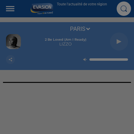
Toute l'actualité de votre région
PARIS
2 Be Loved (am I Ready)
LIZZO