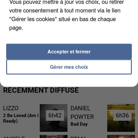
Vous pouvez mettre à jour vos choix, ou retirer
votre consentement à tout moment via le lien
"Gérer les cookies" situé en bas de chaque
page.
L’UN DES FONDATEURS SUPPOSÉS DE LA DZ
Accepter et fermer
MAFIA INTERPELLÉ EN ALGÉRIE
Gérer mes choix
RÉCEMMENT DIFFUSÉ
LIZZO
DANIEL
6h42
6h42
6h36
6h36
2 Be Loved (am I
POWTER
Ready)
Bad Day