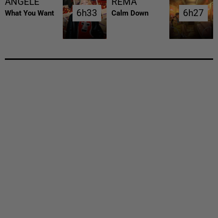
ANGELE
REMA
6h33
6h33
6h27
6h27
What You Want
Calm Down