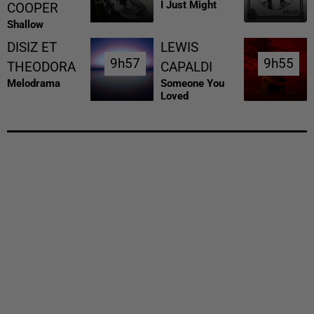
I Just Might
COOPER
Shallow
DISIZ ET
LEWIS
9h57
9h57
9h55
9h55
THEODORA
CAPALDI
Melodrama
Someone You
Loved