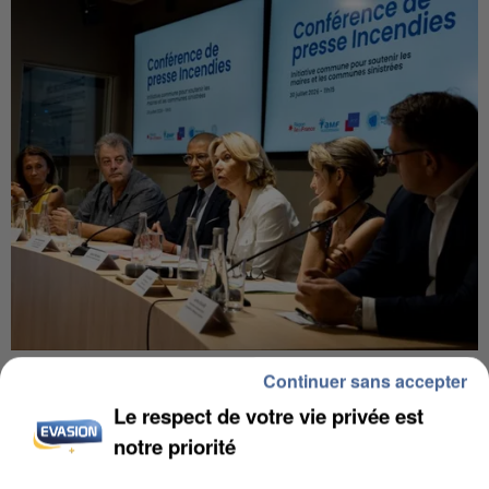
INCENDIES : L’ÎLE-DE-FRANCE LANCE UN ÉLAN
Continuer sans accepter
DE SOLIDARITÉ AVEC LES...
Le respect de votre vie privée est
notre priorité