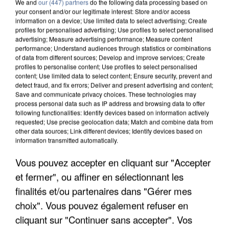
We and
our (447) partners
do the following data processing based on
your consent and/or our legitimate interest: Store and/or access
information on a device; Use limited data to select advertising; Create
profiles for personalised advertising; Use profiles to select personalised
advertising; Measure advertising performance; Measure content
performance; Understand audiences through statistics or combinations
of data from different sources; Develop and improve services; Create
profiles to personalise content; Use profiles to select personalised
content; Use limited data to select content; Ensure security, prevent and
detect fraud, and fix errors; Deliver and present advertising and content;
Save and communicate privacy choices. These technologies may
process personal data such as IP address and browsing data to offer
following functionalities: Identify devices based on information actively
requested; Use precise geolocation data; Match and combine data from
other data sources; Link different devices; Identify devices based on
information transmitted automatically.
APRÈS TOUTES CES CANICULES, LES REFUGES
DE FAUNE SAUVAGE SONT...
Vous pouvez accepter en cliquant sur "Accepter
et fermer", ou affiner en sélectionnant les
finalités et/ou partenaires dans "Gérer mes
choix". Vous pouvez également refuser en
cliquant sur "Continuer sans accepter". Vos