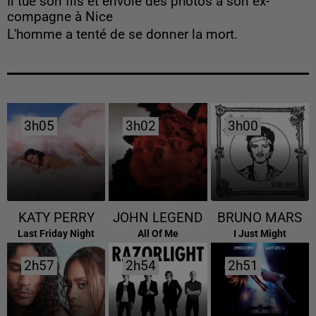
Il tue son fils et envoie des photos à son ex-
compagne à Nice
L'homme a tenté de se donner la mort.
3h05
3h05
3h02
3h02
3h00
3h00
KATY PERRY
JOHN LEGEND
BRUNO MARS
Last Friday Night
All Of Me
I Just Might
2h57
2h57
2h54
2h54
2h51
2h51