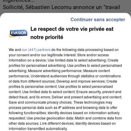
ingérences...
Sollicité, Sébastien Lecornu annonce un "travail
commun" avec les partis à la rentrée.
Continuer sans accepter
Le respect de votre vie privée est
notre priorité
We and
our (447) partners
do the following data processing based on
your consent and/or our legitimate interest: Store and/or access
information on a device; Use limited data to select advertising; Create
profiles for personalised advertising; Use profiles to select personalised
advertising; Measure advertising performance; Measure content
performance; Understand audiences through statistics or combinations
of data from different sources; Develop and improve services; Create
profiles to personalise content; Use profiles to select personalised
content; Use limited data to select content; Ensure security, prevent and
detect fraud, and fix errors; Deliver and present advertising and content;
Save and communicate privacy choices. These technologies may
process personal data such as IP address and browsing data to offer
following functionalities: Identify devices based on information actively
requested; Use precise geolocation data; Match and combine data from
6 août 2026
other data sources; Link different devices; Identify devices based on
information transmitted automatically.
Une touriste de l’Oise emportée par une coulée de