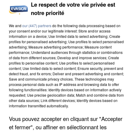
Le respect de votre vie privée est
INCENDIES : L’ÎLE-DE-FRANCE LANCE UN ÉLAN
notre priorité
DE SOLIDARITÉ AVEC LES...
We and
our (447) partners
do the following data processing based on
your consent and/or our legitimate interest: Store and/or access
information on a device; Use limited data to select advertising; Create
profiles for personalised advertising; Use profiles to select personalised
advertising; Measure advertising performance; Measure content
performance; Understand audiences through statistics or combinations
of data from different sources; Develop and improve services; Create
profiles to personalise content; Use profiles to select personalised
content; Use limited data to select content; Ensure security, prevent and
detect fraud, and fix errors; Deliver and present advertising and content;
Save and communicate privacy choices. These technologies may
process personal data such as IP address and browsing data to offer
following functionalities: Identify devices based on information actively
requested; Use precise geolocation data; Match and combine data from
other data sources; Link different devices; Identify devices based on
information transmitted automatically.
Vous pouvez accepter en cliquant sur "Accepter
APRÈS TOUTES CES CANICULES, LES REFUGES
et fermer", ou affiner en sélectionnant les
DE FAUNE SAUVAGE SONT...