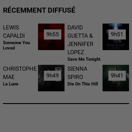
RÉCEMMENT DIFFUSÉ
LEWIS
DAVID
9h55
9h55
9h51
9h51
CAPALDI
GUETTA &
Someone You
JENNIFER
Loved
LOPEZ
Save Me Tonight
CHRISTOPHE
SIENNA
9h49
9h49
9h41
9h41
MAE
SPIRO
La Lune
Die On This Hill