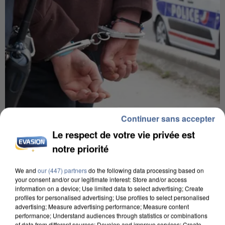
Continuer sans accepter
8h00
Le respect de votre vie privée est
Un second cadre de la DZ Mafia interpellé en
notre priorité
Algérie
Un cofondateur du réseau avait été interpellé
We and
our (447) partners
do the following data processing based on
quelques jours plus tôt.
your consent and/or our legitimate interest: Store and/or access
information on a device; Use limited data to select advertising; Create
profiles for personalised advertising; Use profiles to select personalised
advertising; Measure advertising performance; Measure content
performance; Understand audiences through statistics or combinations
of data from different sources; Develop and improve services; Create