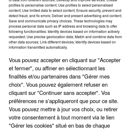
profiles to personalise content; Use profiles to select personalised
content; Use limited data to select content; Ensure security, prevent and
detect fraud, and fix errors; Deliver and present advertising and content;
Save and communicate privacy choices. These technologies may
process personal data such as IP address and browsing data to offer
following functionalities: Identify devices based on information actively
requested; Use precise geolocation data; Match and combine data from
other data sources; Link different devices; Identify devices based on
information transmitted automatically.
Vous pouvez accepter en cliquant sur "Accepter
et fermer", ou affiner en sélectionnant les
finalités et/ou partenaires dans "Gérer mes
6 août 2026
choix". Vous pouvez également refuser en
Gabriel Attal et Raphaël Glucksmann visés par des
cliquant sur "Continuer sans accepter". Vos
ingérences...
Sollicité, Sébastien Lecornu annonce un "travail
préférences ne s'appliqueront que pour ce site.
commun" avec les partis à la rentrée.
Vous pouvez mettre à jour vos choix, ou retirer
votre consentement à tout moment via le lien
"Gérer les cookies" situé en bas de chaque