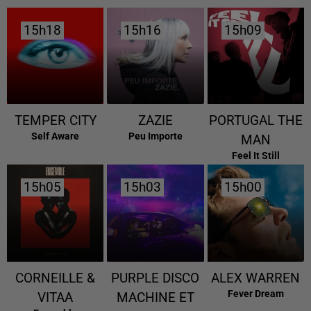
15h18
15h18
15h16
15h16
15h09
15h09
TEMPER CITY
ZAZIE
PORTUGAL THE
Self Aware
Peu Importe
MAN
Feel It Still
15h05
15h05
15h03
15h03
15h00
15h00
CORNEILLE &
PURPLE DISCO
ALEX WARREN
Fever Dream
VITAA
MACHINE ET