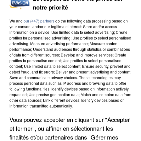
notre priorité
UN SECOND CADRE DE LA DZ MAFIA
INTERPELLÉ EN ALGÉRIE
We and
our (447) partners
do the following data processing based on
your consent and/or our legitimate interest: Store and/or access
information on a device; Use limited data to select advertising; Create
profiles for personalised advertising; Use profiles to select personalised
advertising; Measure advertising performance; Measure content
performance; Understand audiences through statistics or combinations
of data from different sources; Develop and improve services; Create
profiles to personalise content; Use profiles to select personalised
content; Use limited data to select content; Ensure security, prevent and
detect fraud, and fix errors; Deliver and present advertising and content;
Save and communicate privacy choices. These technologies may
process personal data such as IP address and browsing data to offer
following functionalities: Identify devices based on information actively
requested; Use precise geolocation data; Match and combine data from
other data sources; Link different devices; Identify devices based on
information transmitted automatically.
Vous pouvez accepter en cliquant sur "Accepter
et fermer", ou affiner en sélectionnant les
UNE TOURISTE DE L’OISE EMPORTÉE PAR UNE
finalités et/ou partenaires dans "Gérer mes
COULÉE DE BOUE EN HAUTE-SAVOIE