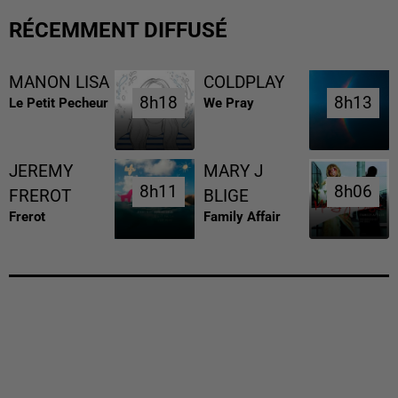
RÉCEMMENT DIFFUSÉ
MANON LISA
COLDPLAY
8h18
8h18
8h13
8h13
Le Petit Pecheur
We Pray
JEREMY
MARY J
8h11
8h11
8h06
8h06
FREROT
BLIGE
Frerot
Family Affair