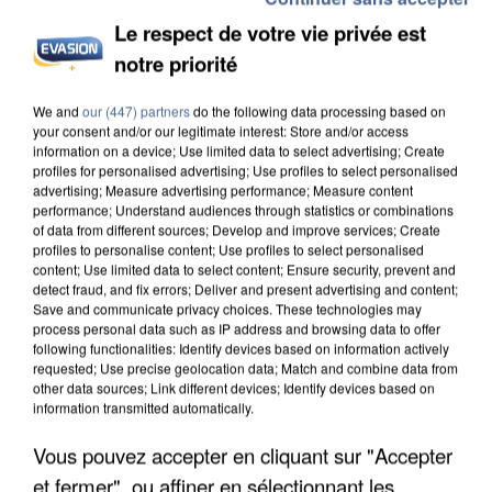
Le respect de votre vie privée est
notre priorité
L’UN DES FONDATEURS SUPPOSÉS DE LA DZ
We and
our (447) partners
do the following data processing based on
your consent and/or our legitimate interest: Store and/or access
MAFIA INTERPELLÉ EN ALGÉRIE
information on a device; Use limited data to select advertising; Create
profiles for personalised advertising; Use profiles to select personalised
advertising; Measure advertising performance; Measure content
performance; Understand audiences through statistics or combinations
of data from different sources; Develop and improve services; Create
profiles to personalise content; Use profiles to select personalised
content; Use limited data to select content; Ensure security, prevent and
detect fraud, and fix errors; Deliver and present advertising and content;
Save and communicate privacy choices. These technologies may
process personal data such as IP address and browsing data to offer
following functionalities: Identify devices based on information actively
requested; Use precise geolocation data; Match and combine data from
other data sources; Link different devices; Identify devices based on
information transmitted automatically.
Vous pouvez accepter en cliquant sur "Accepter
et fermer", ou affiner en sélectionnant les