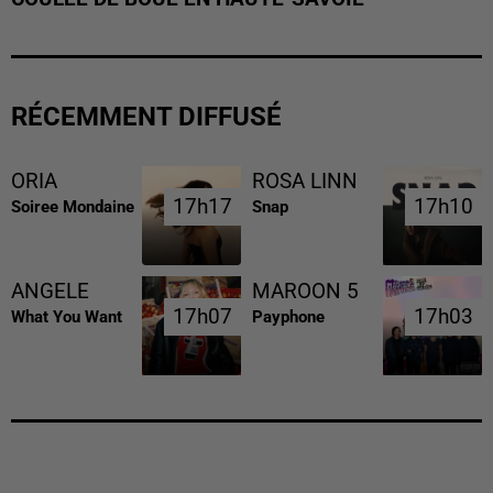
RÉCEMMENT DIFFUSÉ
ORIA
ROSA LINN
17h17
17h17
17h10
17h10
Soiree Mondaine
Snap
ANGELE
MAROON 5
17h07
17h07
17h03
17h03
What You Want
Payphone