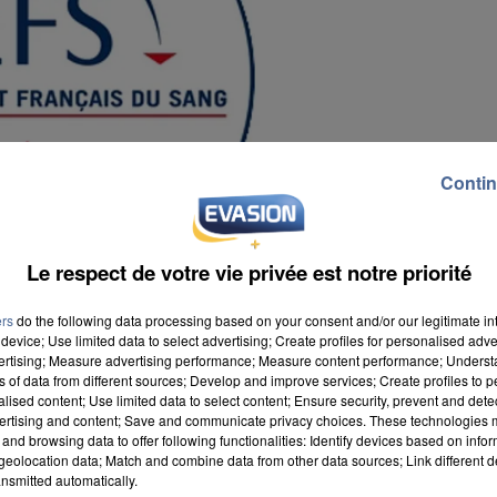
Contin
Le respect de votre vie privée est notre priorité
ers
do the following data processing based on your consent and/or our legitimate int
device; Use limited data to select advertising; Create profiles for personalised adver
vertising; Measure advertising performance; Measure content performance; Unders
ns of data from different sources; Develop and improve services; Create profiles to 
alised content; Use limited data to select content; Ensure security, prevent and detect
ertising and content; Save and communicate privacy choices. These technologies
and browsing data to offer following functionalities: Identify devices based on infor
19h30. Elle se déroulera lieu à l'école Sainte-Marie. 
eolocation data; Match and combine data from other data sources; Link different de
nsmitted automatically.
. Vous pouvez venir même après une injection de vacci