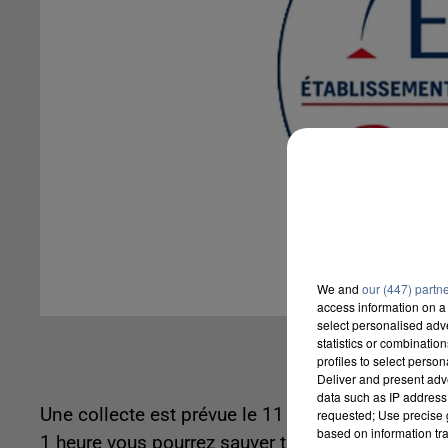
We and
our (447) partn
access information on a 
select personalised ad
statistics or combinatio
profiles to select person
Deliver and present adv
data such as IP address 
Une collecte est prévue le 11 mai de 15 heures à 
requested; Use precise g
based on information tra
1 heure vous pourrez sauver trois vies au total