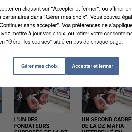
e pièce d'identité. Il est également recommandé de ne
pter en cliquant sur "Accepter et fermer", ou affiner en
/ou partenaires dans "Gérer mes choix". Vous pouvez éga
"Continuer sans accepter". Vos préférences ne s'appliqu
uvez mettre à jour vos choix, ou retirer votre consenteme
en "Gérer les cookies" situé en bas de chaque page.
Gérer mes choix
Accepter et fermer
L’UN DES
UN SECOND CADRE
FONDATEURS
DE LA DZ MAFIA