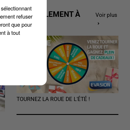
 sélectionnant
ACTUELLEMENT À
Voir plus
lement refuser
GAGNER
eront que pour
nt à tout
TOURNEZ LA ROUE DE L'ÉTÉ !