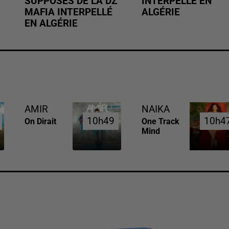
SUPPOSÉS DE LA DZ
INTERPELLÉ EN
MAFIA INTERPELLÉ
ALGÉRIE
EN ALGÉRIE
AMIR
NAIKA
10h49
10h49
10h4
10h4
On Dirait
One Track
Mind