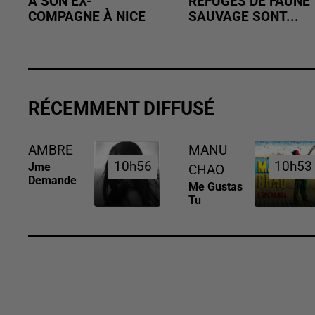
À SON EX-
REFUGES DE FAUNE
COMPAGNE À NICE
SAUVAGE SONT...
RÉCEMMENT DIFFUSÉ
AMBRE
MANU
10h56
10h56
10h53
10h53
Jme
CHAO
Demande
Me Gustas
Tu