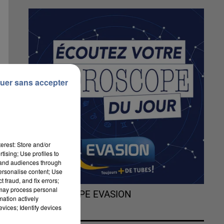
uer sans accepter
erest: Store and/or
tising; Use profiles to
tand audiences through
personalise content; Use
 fraud, and fix errors;
 may process personal
L'HOROSCOPE EVASION
mation actively
En
vices; Identify devices
n