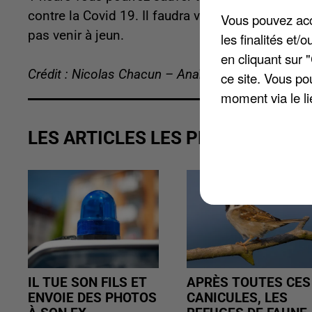
contre la Covid 19. Il faudra vous munir de votr
Vous pouvez acce
pas venir à jeun.
les finalités et
en cliquant sur 
Crédit : Nicolas Chacun – Anaïs Boubrit
ce site. Vous po
moment via le li
LES ARTICLES LES PLUS VUS
IL TUE SON FILS ET
APRÈS TOUTES CES
ENVOIE DES PHOTOS
CANICULES, LES