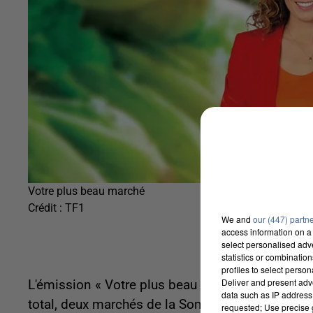
Votre plus beau marché
Crédit :
TF1
We and
our (447) partn
access information on a 
select personalised ad
statistics or combinatio
profiles to select person
Deliver and present adv
L'émission « Votre plus beau marché », l'événeme
data such as IP address 
total, deux marchés de la Somme sont proposés au
requested; Use precise g