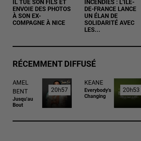
IL TUE SON FILS ET
INCENDIES : L’ÎLE-
ENVOIE DES PHOTOS
DE-FRANCE LANCE
À SON EX-
UN ÉLAN DE
COMPAGNE À NICE
SOLIDARITÉ AVEC
LES...
RÉCEMMENT DIFFUSÉ
AMEL
KEANE
20h57
20h57
20h53
20h53
Everybody's
BENT
Changing
Jusqu'au
Bout