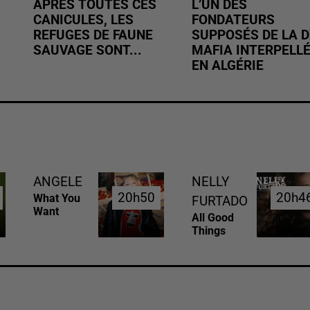
APRÈS TOUTES CES
L’UN DES
CANICULES, LES
FONDATEURS
REFUGES DE FAUNE
SUPPOSÉS DE LA D
SAUVAGE SONT...
MAFIA INTERPELL
EN ALGÉRIE
ANGELE
NELLY
20h50
20h50
20h4
20h4
What You
FURTADO
Want
All Good
Things