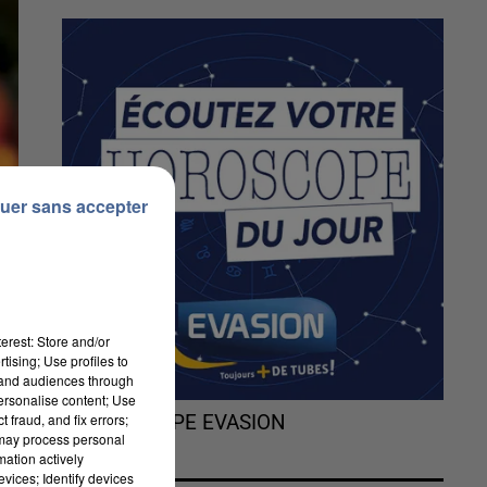
uer sans accepter
erest: Store and/or
tising; Use profiles to
tand audiences through
personalise content; Use
 fraud, and fix errors;
L'HOROSCOPE EVASION
 may process personal
mation actively
vices; Identify devices