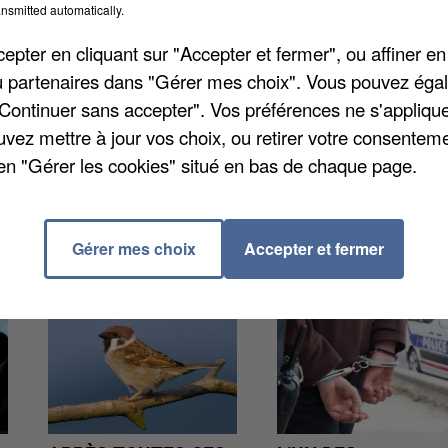
nsmitted automatically.
 été défini. Le vote régional aura lieu sur internet à
marchés lauréats seront ensuite dévoilés le 22 avril lor
pter en cliquant sur "Accepter et fermer", ou affiner en
 tard en mai. Il faut cliquer sur
www.tf1info.fr
.
/ou partenaires dans "Gérer mes choix". Vous pouvez éga
"Continuer sans accepter". Vos préférences ne s'appliqu
uvez mettre à jour vos choix, ou retirer votre consenteme
en "Gérer les cookies" situé en bas de chaque page.
Gérer mes choix
Accepter et fermer