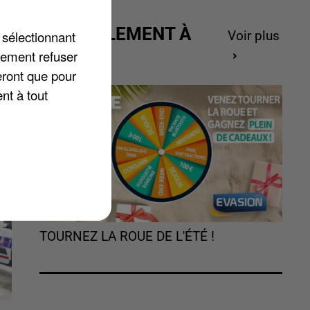
s
ACTUELLEMENT À
 sélectionnant
Voir plus
GAGNER
lement refuser
eront que pour
nt à tout
TOURNEZ LA ROUE DE L'ÉTÉ !