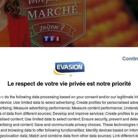
Contin
Le respect de votre vie privée est notre priorité
ers
do the following data processing based on your consent and/or our legitimate int
device; Use limited data to select advertising; Create profiles for personalised adver
vertising; Measure advertising performance; Measure content performance; Unders
ns of data from different sources; Develop and improve services; Create profiles to 
alised content; Use limited data to select content; Ensure security, prevent and detect
ertising and content; Save and communicate privacy choices. These technologies
nt de TF1, fait son grand retour dès aujourd'hui. Au
and browsing data to offer following functionalities: Identify devices based on infor
 vote. Il s'agit de ceux d'Amiens et d'Abbeville. Le
eolocation data; Match and combine data from other data sources; Link different de