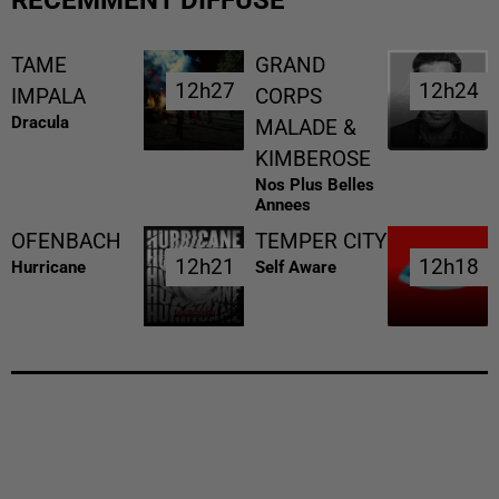
RÉCEMMENT DIFFUSÉ
TAME
GRAND
12h27
12h27
12h24
12h24
IMPALA
CORPS
Dracula
MALADE &
KIMBEROSE
Nos Plus Belles
Annees
OFENBACH
TEMPER CITY
12h21
12h21
12h18
12h18
Hurricane
Self Aware