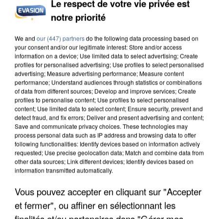
Le respect de votre vie privée est
COULÉE DE BOUE EN HAUTE-SAVOIE
notre priorité
We and
our (447) partners
do the following data processing based on
your consent and/or our legitimate interest: Store and/or access
information on a device; Use limited data to select advertising; Create
profiles for personalised advertising; Use profiles to select personalised
advertising; Measure advertising performance; Measure content
performance; Understand audiences through statistics or combinations
of data from different sources; Develop and improve services; Create
profiles to personalise content; Use profiles to select personalised
content; Use limited data to select content; Ensure security, prevent and
detect fraud, and fix errors; Deliver and present advertising and content;
Save and communicate privacy choices. These technologies may
process personal data such as IP address and browsing data to offer
following functionalities: Identify devices based on information actively
requested; Use precise geolocation data; Match and combine data from
other data sources; Link different devices; Identify devices based on
information transmitted automatically.
LES DONNÉES DE 300 000 CLIENTS DÉROBÉES À
Vous pouvez accepter en cliquant sur "Accepter
INTERMARCHÉ APRÈS UNE...
et fermer", ou affiner en sélectionnant les
finalités et/ou partenaires dans "Gérer mes