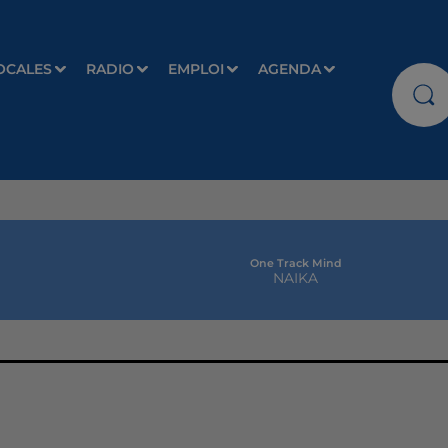
OCALES
RADIO
EMPLOI
AGENDA
One Track Mind
NAIKA