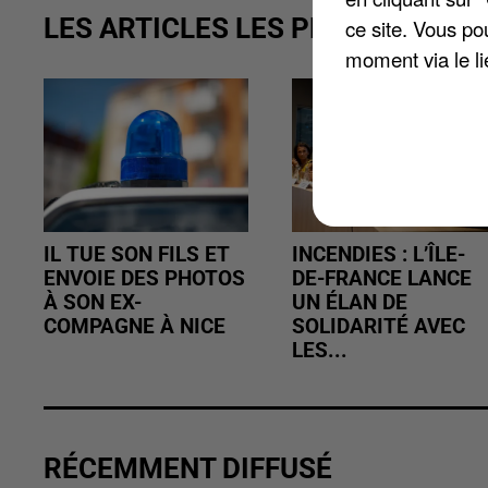
LES ARTICLES LES PLUS VUS
ce site. Vous po
moment via le li
IL TUE SON FILS ET
INCENDIES : L’ÎLE-
ENVOIE DES PHOTOS
DE-FRANCE LANCE
À SON EX-
UN ÉLAN DE
COMPAGNE À NICE
SOLIDARITÉ AVEC
LES...
RÉCEMMENT DIFFUSÉ