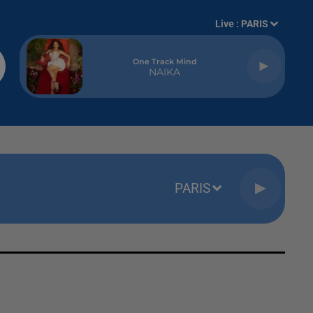
Live :
PARIS
One Track Mind
NAIKA
PARIS