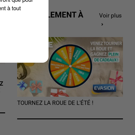
nt à tout
ACTUELLEMENT À
Voir plus
GAGNER
Z
É
TOURNEZ LA ROUE DE L'ÉTÉ !