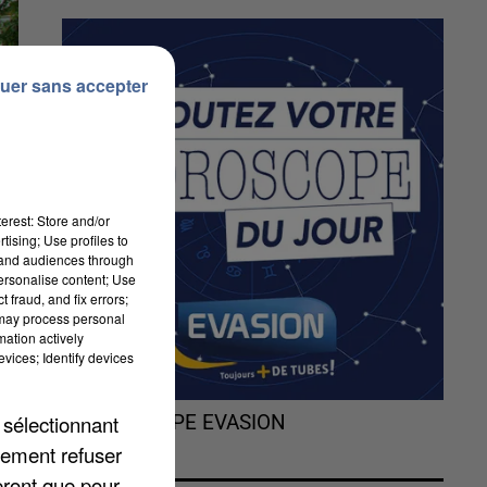
uer sans accepter
erest: Store and/or
tising; Use profiles to
tand audiences through
personalise content; Use
 fraud, and fix errors;
hé
 may process personal
mation actively
de
vices; Identify devices
 sélectionnant
L'HOROSCOPE EVASION
lement refuser
eront que pour