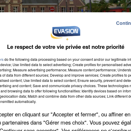
Contin
Le respect de votre vie privée est notre priorité
ers
do the following data processing based on your consent and/or our legitimate int
device; Use limited data to select advertising; Create profiles for personalised adver
vertising; Measure advertising performance; Measure content performance; Unders
ns of data from different sources; Develop and improve services; Create profiles to 
alised content; Use limited data to select content; Ensure security, prevent and detect
ison ferme ce week-end. Il est accusé d'avoir arrac
ertising and content; Save and communicate privacy choices. These technologies
and browsing data to offer following functionalities: Identify devices based on infor
s, rapporte
Le Courrier Picard
. Ce sans domicile fixe 
eolocation data; Match and combine data from other data sources; Link different de
onnu les faits en garde à vue. En plus de sa peine, il
nsmitted automatically.
 et intérêts à sa victime.
pter en cliquant sur "Accepter et fermer", ou affiner en
/ou partenaires dans "Gérer mes choix". Vous pouvez éga
"Continuer sans accepter". Vos préférences ne s'appliqu