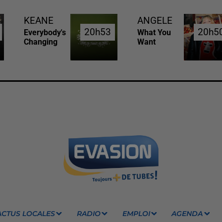
KEANE
ANGELE
20h53
20h53
20h5
20h5
Everybody's
What You
Changing
Want
ACTUS LOCALES
RADIO
EMPLOI
AGENDA