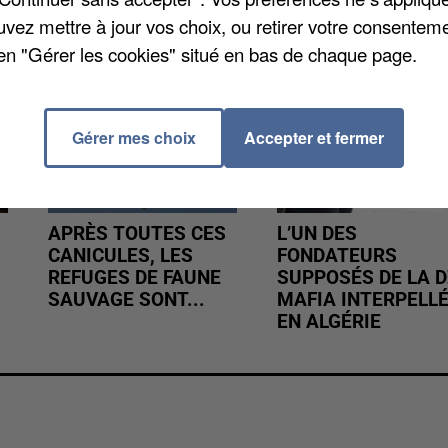
uvez mettre à jour vos choix, ou retirer votre consenteme
en "Gérer les cookies" situé en bas de chaque page.
Gérer mes choix
Accepter et fermer
APRÈS TOUTES CES
L’UN DES
CANICULES, LES
FONDATEURS
REFUGES DE FAUNE
SUPPOSÉS DE LA D
SAUVAGE SONT...
MAFIA INTERPELL
EN ALGÉRIE