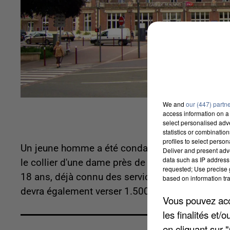
We and
our (447) partn
access information on a 
select personalised ad
statistics or combinatio
profiles to select person
Un jeune homme a été condamné à 10 mois de pr
Deliver and present adv
data such as IP address 
le collier d'une dame près de la gare de Beauvai
requested; Use precise g
18 ans, déjà connu des services de polices, a rec
based on information tra
devra également verser 1.500 euros de dommages
Vous pouvez acce
les finalités et
en cliquant sur 