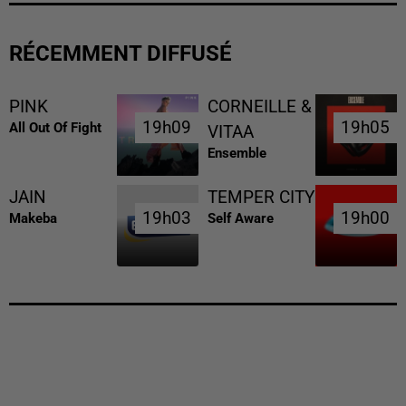
RÉCEMMENT DIFFUSÉ
PINK
CORNEILLE &
19h09
19h09
19h05
19h05
All Out Of Fight
VITAA
Ensemble
JAIN
TEMPER CITY
19h03
19h03
19h00
19h00
Makeba
Self Aware