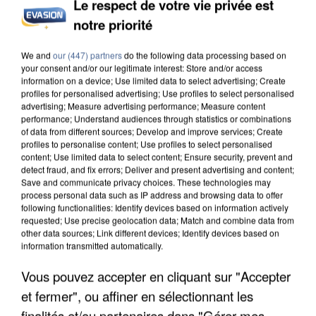
Le respect de votre vie privée est
notre priorité
L’UN DES FONDATEURS SUPPOSÉS DE LA DZ
MAFIA INTERPELLÉ EN ALGÉRIE
We and
our (447) partners
do the following data processing based on
your consent and/or our legitimate interest: Store and/or access
information on a device; Use limited data to select advertising; Create
profiles for personalised advertising; Use profiles to select personalised
advertising; Measure advertising performance; Measure content
performance; Understand audiences through statistics or combinations
of data from different sources; Develop and improve services; Create
profiles to personalise content; Use profiles to select personalised
content; Use limited data to select content; Ensure security, prevent and
detect fraud, and fix errors; Deliver and present advertising and content;
Save and communicate privacy choices. These technologies may
process personal data such as IP address and browsing data to offer
following functionalities: Identify devices based on information actively
requested; Use precise geolocation data; Match and combine data from
other data sources; Link different devices; Identify devices based on
information transmitted automatically.
Vous pouvez accepter en cliquant sur "Accepter
et fermer", ou affiner en sélectionnant les
UN SECOND CADRE DE LA DZ MAFIA
finalités et/ou partenaires dans "Gérer mes